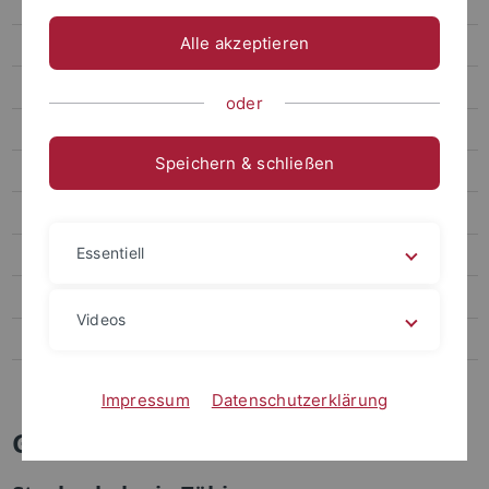
Activities
Alle akzeptieren
Pictures
Finishers
oder
Group activities 2019-2023
Speichern & schließen
Group activities 2017-2018
Group activities 2014-2016
Essentiell
Conferences
Old group pictures
Videos
News
Contact
Impressum
Datenschutzerklärung
Group activities 2017-2018