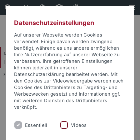
Direkt
Direkt
zum
zur
Inhalt
Fußleiste
Datenschutzeinstellungen
Auf unserer Webseite werden Cookies
verwendet. Einige davon werden zwingend
benötigt, während es uns andere ermöglichen,
Mathematisch-Naturwissenschaftliche Fakultät
Ihre Nutzererfahrung auf unserer Webseite zu
Institut für Organische Chemie
verbessern. Ihre getroffenen Einstellungen
können jederzeit in unserer
Datenschutzerklärung bearbeitet werden. Mit
Sie sind hier:
Startseite
...
Group activities 2017-2018
den Cookies zur Videowiedergabe werden auch
Cookies des Drittanbieters zu Targeting- und
Research
Werbezwecken gesetzt und Informationen ggf.
mit weiteren Diensten des Drittanbieters
Members
verknüpft.
Publications
Essentiell
Videos
Teaching