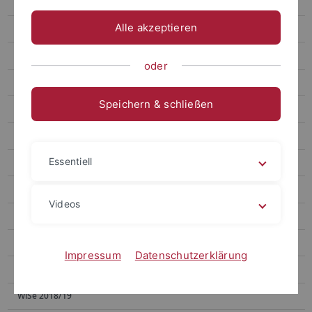
SoSe 2023
Alle akzeptieren
SoSe 2022
WiSe 2021/22
oder
SoSe 2021
Speichern & schließen
WiSe 2020/21
SoSe 2020
Essentiell
WiSe 2019/20
SoSe 2019
Videos
Vorlesung Kognitive Architekturen
Seminar: Natural Language from Event Representations
Impressum
Datenschutzerklärung
Laborpraktikum
WiSe 2018/19