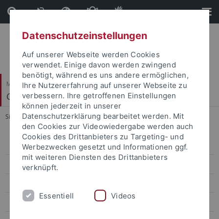
Direkt
Direkt
zum
zur
Inhalt
Fußleiste
Datenschutzeinstellungen
Auf unserer Webseite werden Cookies
verwendet. Einige davon werden zwingend
benötigt, während es uns andere ermöglichen,
Mathematisch-Naturwissenschaftliche Fakultät
Ihre Nutzererfahrung auf unserer Webseite zu
Cognitive Modeling
verbessern. Ihre getroffenen Einstellungen
können jederzeit in unserer
Datenschutzerklärung bearbeitet werden. Mit
Sie sind hier:
Startseite
...
SoSe 2019
den Cookies zur Videowiedergabe werden auch
Cookies des Drittanbieters zu Targeting- und
WiSe 2025/26
Werbezwecken gesetzt und Informationen ggf.
mit weiteren Diensten des Drittanbieters
WiSe 2024/25
verknüpft.
SoSe 2024
Essentiell
Videos
WiSe 2022/23