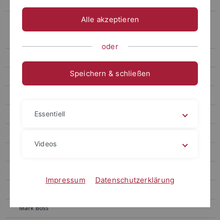
Externe Mitarbeiter
Alle akzeptieren
Ehemalige Mitarbeiter
Leonard Salewski
oder
Lukas Ruppert
Speichern & schließen
Andreas Engelhardt
Raphael Braun
Essentiell
Faezeh S Zakeri
Zohreh Ghaderi
Videos
Hassan Shahmohammadi
Simon Holdenried-Krafft
Impressum
Datenschutzerklärung
Arijit Mallick
Mark Boss