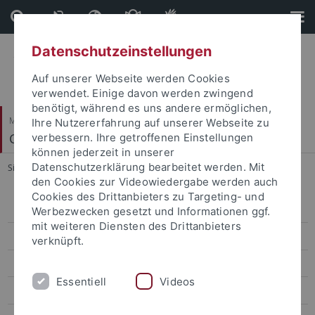
Direkt
Direkt
zum
zur
Inhalt
Fußleiste
Datenschutzeinstellungen
Auf unserer Webseite werden Cookies
verwendet. Einige davon werden zwingend
benötigt, während es uns andere ermöglichen,
Mathematisch-Naturwissenschaftliche Fakultät
Ihre Nutzererfahrung auf unserer Webseite zu
Computergrafik
verbessern. Ihre getroffenen Einstellungen
können jederzeit in unserer
Datenschutzerklärung bearbeitet werden. Mit
Sie sind hier:
Startseite
...
Zohreh Ghaderi
den Cookies zur Videowiedergabe werden auch
Cookies des Drittanbieters zu Targeting- und
Prof. Dr.-Ing. Hendrik Lensch
Werbezwecken gesetzt und Informationen ggf.
mit weiteren Diensten des Drittanbieters
Violaine Le Guily
verknüpft.
Arjun Majumdar
Essentiell
Videos
Jan-Niklas Dihlmann