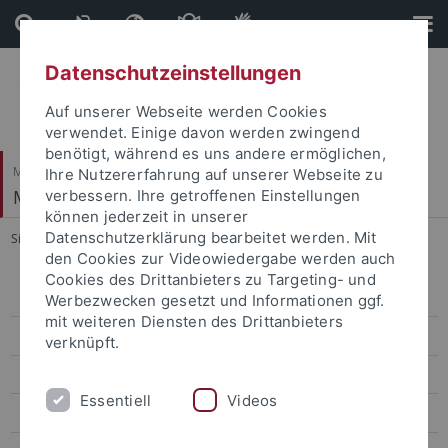
Direkt
Direkt
zum
zur
Inhalt
Fußleiste
Datenschutzeinstellungen
Auf unserer Webseite werden Cookies
verwendet. Einige davon werden zwingend
benötigt, während es uns andere ermöglichen,
Mathematisch-Naturwissenschaftliche Fakultät
Ihre Nutzererfahrung auf unserer Webseite zu
Methods in Medical Informatics
verbessern. Ihre getroffenen Einstellungen
können jederzeit in unserer
Datenschutzerklärung bearbeitet werden. Mit
Sie sind hier:
Startseite
...
Florian König
den Cookies zur Videowiedergabe werden auch
Cookies des Drittanbieters zu Targeting- und
Nico Pfeifer
Werbezwecken gesetzt und Informationen ggf.
mit weiteren Diensten des Drittanbieters
Ralf Eggeling
verknüpft.
Julia Hellmig
Essentiell
Videos
Marius Herr