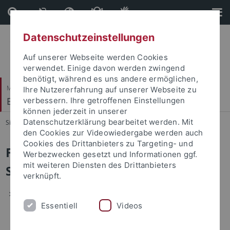
Direkt
Direkt
zum
zur
Inhalt
Fußleiste
Datenschutzeinstellungen
Auf unserer Webseite werden Cookies
verwendet. Einige davon werden zwingend
benötigt, während es uns andere ermöglichen,
Mathematisch-Naturwissenschaftliche Fakultät
Ihre Nutzererfahrung auf unserer Webseite zu
Evolutionäre Kognition (Kognitionswissenschaft)
verbessern. Ihre getroffenen Einstellungen
können jederzeit in unserer
Datenschutzerklärung bearbeitet werden. Mit
Sie sind hier:
Startseite
...
Mitarbeiter*innen
den Cookies zur Videowiedergabe werden auch
Cookies des Drittanbieters zu Targeting- und
Forschungsinteressen - Verena
Werbezwecken gesetzt und Informationen ggf.
mit weiteren Diensten des Drittanbieters
Seibold
verknüpft.
Zeitliche Aufmerksamkeit und Vorbereitung:
Essentiell
Videos
Wie nutzen wir zeitliche Informationen, die uns über
Warnsignale in unserer Umwelt vermittelt werden, um uns