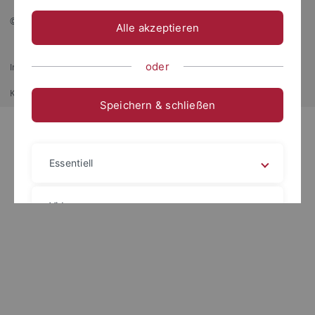
© 2026 Eberhard Karls Universität Tübingen, Tübingen
Alle akzeptieren
oder
Impressum
Datenschutzerklärung
Barrierefreiheit
RSS-Feed
Kurz-Link
Drucken
Speichern & schließen
Essentiell
Videos
Impressum
Datenschutzerklärung