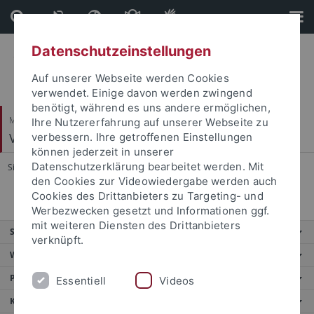
Direkt
Direkt
zum
zur
Inhalt
Fußleiste
Datenschutzeinstellungen
Auf unserer Webseite werden Cookies
verwendet. Einige davon werden zwingend
benötigt, während es uns andere ermöglichen,
Mathematisch-Naturwissenschaftliche Fakultät
Ihre Nutzererfahrung auf unserer Webseite zu
Visuelle und Kognitive Neurowissenschaften
verbessern. Ihre getroffenen Einstellungen
können jederzeit in unserer
Datenschutzerklärung bearbeitet werden. Mit
Sie sind hier:
Startseite
...
Publikationen
den Cookies zur Videowiedergabe werden auch
Cookies des Drittanbieters zu Targeting- und
Werbezwecken gesetzt und Informationen ggf.
mit weiteren Diensten des Drittanbieters
Service
verknüpft.
Weitere Angebote
Portale
Essentiell
Videos
Kontaktinfo