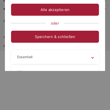
Portale
Kontaktinfo
Alle akzeptieren
© 2026 Eberhard Karls Universität Tübingen, Tübingen
oder
Speichern & schließen
Impressum
Datenschutzerklärung
Barrierefreiheit
RSS-Feed
Kurz-Link
Drucken
Essentiell
Videos
Impressum
Datenschutzerklärung