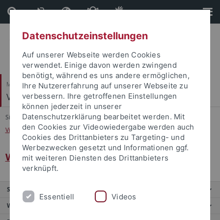
Direkt
Direkt
zum
zur
Inhalt
Fußleiste
Datenschutzeinstellungen
Auf unserer Webseite werden Cookies
verwendet. Einige davon werden zwingend
benötigt, während es uns andere ermöglichen,
Mathematisch-Naturwissenschaftliche Fakultät
Ihre Nutzererfahrung auf unserer Webseite zu
Visuelle und Kognitive Neurowissenschaften
verbessern. Ihre getroffenen Einstellungen
können jederzeit in unserer
Datenschutzerklärung bearbeitet werden. Mit
Sie sind hier:
Startseite
...
den Cookies zur Videowiedergabe werden auch
Visuelle und Kognitive Neurowissenschaften
Cookies des Drittanbieters zu Targeting- und
Werbezwecken gesetzt und Informationen ggf.
Welcome
mit weiteren Diensten des Drittanbieters
verknüpft.
Service
Essentiell
Videos
Weitere Angebote