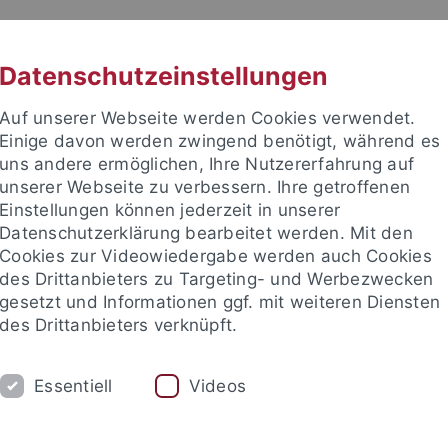
RACHE
UNI A-Z
KONTAKT
SUC
Datenschutzeinstellungen
Auf unserer Webseite werden Cookies verwendet.
Einige davon werden zwingend benötigt, während es
uns andere ermöglichen, Ihre Nutzererfahrung auf
unserer Webseite zu verbessern. Ihre getroffenen
Einstellungen können jederzeit in unserer
Datenschutzerklärung bearbeitet werden. Mit den
Cookies zur Videowiedergabe werden auch Cookies
des Drittanbieters zu Targeting- und Werbezwecken
gesetzt und Informationen ggf. mit weiteren Diensten
des Drittanbieters verknüpft.
AKTUELLES
PERSONEN
FORS
Essentiell
Videos
s
ERCCT
ECLC
CCT / EPI
Förderer
Kontakt