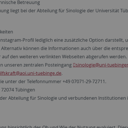
echnische Betreuung
uung liegt bei der Abteilung für Sinologie der Universität T
keiten
nstagram-Profil lediglich eine zusätzliche Option darstellt, 
. Alternativ können die Informationen auch über die entsp
r auf den weiteren verlinkten Webseiten abgerufen werden.
 an unseren zentralen Posteingang
sinologie
@uni-tuebinge
lfskraft
@aoi.uni-tuebinge.de
.
logie unter der Telefonnummer +49 07071-29-72711.
3, 72074 Tübingen
er Abteilung für Sinologie und verbundenen Institutionen i
ns hinsichtlich des Ob und Wie der Nutzung evaluiert. Dies