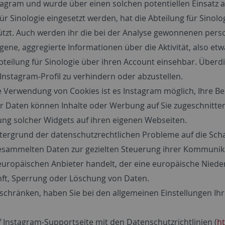
tagram und wurde über einen solchen potentiellen Einsatz au
für Sinologie eingesetzt werden, hat die Abteilung für Sinol
tützt. Auch werden ihr die bei der Analyse gewonnenen pe
ene, aggregierte Informationen über die Aktivität, also etwa
bteilung für Sinologie über ihren Account einsehbar. Überdie
 Instagram-Profil zu verhindern oder abzustellen.
Verwendung von Cookies ist es Instagram möglich, Ihre Be
er Daten können Inhalte oder Werbung auf Sie zugeschnit
tzung solcher Widgets auf ihren eigenen Webseiten.
Hintergrund der datenschutzrechtlichen Probleme auf die S
gesammelten Daten zur gezielten Steuerung ihrer Kommunik
ropäischen Anbieter handelt, der eine europäische Niederl
unft, Sperrung oder Löschung von Daten.
eschränken, haben Sie bei den allgemeinen Einstellungen Ih
 Instagram-Supportseite mit den Datenschutzrichtlinien (
h