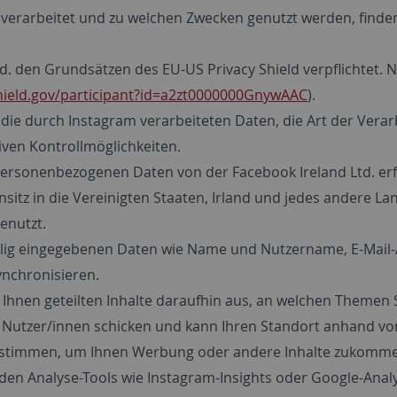
erarbeitet und zu welchen Zwecken genutzt werden, finden
Ltd. den Grundsätzen des EU-US Privacy Shield verpflichtet.
hield.gov/participant?id=a2zt0000000GnywAAC
).
uf die durch Instagram verarbeiteten Daten, die Art der Ver
tiven Kontrollmöglichkeiten.
rsonenbezogenen Daten von der Facebook Ireland Ltd. erfa
z in die Vereinigten Staaten, Irland und jedes andere Land
enutzt.
willig eingegebenen Daten wie Name und Nutzername, E-Mail
nchronisieren.
hnen geteilten Inhalte daraufhin aus, an welchen Themen Sie
re Nutzer/innen schicken und kann Ihren Standort anhand v
estimmen, um Ihnen Werbung oder andere Inhalte zukomme
 Analyse-Tools wie Instagram-Insights oder Google-Analyti