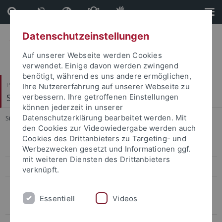
Direkt
Direkt
zum
zur
Inhalt
Fußleiste
Datenschutzeinstellungen
Auf unserer Webseite werden Cookies
verwendet. Einige davon werden zwingend
benötigt, während es uns andere ermöglichen,
Philosophische Fakultät
Ihre Nutzererfahrung auf unserer Webseite zu
Seminar für Allgemeine Rhetorik
verbessern. Ihre getroffenen Einstellungen
können jederzeit in unserer
Datenschutzerklärung bearbeitet werden. Mit
Sie sind hier:
Startseite
...
Texte
den Cookies zur Videowiedergabe werden auch
Cookies des Drittanbieters zu Targeting- und
Neuere Publikationen
Werbezwecken gesetzt und Informationen ggf.
mit weiteren Diensten des Drittanbieters
Herausgeber
verknüpft.
Redaktion
Essentiell
Videos
Lemmata