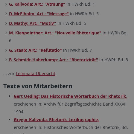
G. Kalivoda: Art.: "Atmung"
in HWRh Bd. 1
D. McElholm: Art.: "Message"
in HWRh Bd. 5
D. Mathy: Art.: "Motiv"
in HWRh Bd. 5
M. Kienpointner: Art.: "Nouvelle Rhétorique"
in HWRh Bd.
6
G. Staab: Art.: "Refutatio"
in HWRh Bd. 7
B. Schmidt-Haberkamp: Art.: "Rhetorizität"
in HWRh Bd. 8
... zur
Lemmata-Übersicht
.
Texte von Mitarbeitern
Gert Ueding: Das Historische Wörterbuch der Rhetorik,
erschienen in: Archiv für Begriffsgeschichte Band XXXVII
1994
Gregor Kalivoda: Rhetorik-Lexikographie,
erschienen in: Historisches Wörterbuch der Rhetorik, Bd.