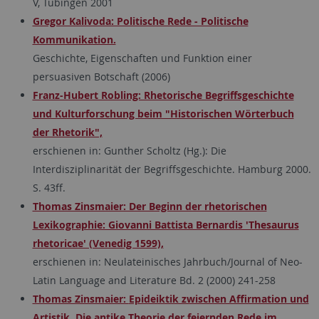
V, Tübingen 2001
Gregor Kalivoda: Politische Rede - Politische
Kommunikation.
Geschichte, Eigenschaften und Funktion einer
persuasiven Botschaft (2006)
Franz-Hubert Robling: Rhetorische Begriffsgeschichte
und Kulturforschung beim "Historischen Wörterbuch
der Rhetorik",
erschienen in: Gunther Scholtz (Hg.): Die
Interdisziplinarität der Begriffsgeschichte. Hamburg 2000.
S. 43ff.
Thomas Zinsmaier: Der Beginn der rhetorischen
Lexikographie: Giovanni Battista Bernardis 'Thesaurus
rhetoricae' (Venedig 1599),
erschienen in: Neulateinisches Jahrbuch/Journal of Neo-
Latin Language and Literature Bd. 2 (2000) 241-258
Thomas Zinsmaier:
Epideiktik zwischen Affirmation und
Artistik. Die antike Theorie der feiernden Rede im