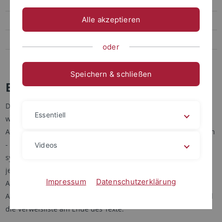
Texte
Alle akzeptieren
Ausführliche Projektdarstellung
Literaturempfehlungen
oder
Kontakt
Speichern & schließen
Beispielartikel
Die nachfolgenden, exemplarisch ausgewählten Artikel zeigen
Essentiell
wichtige formale und strukturelle Aspekte der
Artikelgestaltung. Sie gewähren einen Einblick in die historisch
- epochale Zuordnung des Inhaltes, in rhetorisch -
Videos
systematische sowie in interdisziplinäre Zusammenhänge des
jeweiligen Stichwortes bzw. Darstellungsgegenstandes.
Impressum
Datenschutzerklärung
Außerdem demonstrieren die Beispielartikel strukturelle
Artikelteile wie den Titelbereich, den Anmerkungsapparat und
die Verweisliste am Ende des Texte.