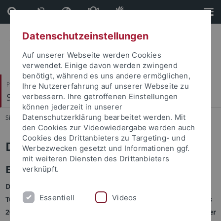
Direkt
Direkt
zum
zur
Inhalt
Fußleiste
Datenschutzeinstellungen
Auf unserer Webseite werden Cookies
verwendet. Einige davon werden zwingend
benötigt, während es uns andere ermöglichen,
Philosophische Fakultät
Ihre Nutzererfahrung auf unserer Webseite zu
Seminar für Allgemeine Rhetorik
verbessern. Ihre getroffenen Einstellungen
können jederzeit in unserer
Datenschutzerklärung bearbeitet werden. Mit
Sie sind hier:
Startseite
...
Rede 2003
den Cookies zur Videowiedergabe werden auch
Cookies des Drittanbieters zu Targeting- und
Die Rede des Jahres 2003
Werbezwecken gesetzt und Informationen ggf.
mit weiteren Diensten des Drittanbieters
Eberhard Jüngel: Predigt über Genesis 16
verknüpft.
Das Seminar für Allgemeine Rhetorik der Universität
Essentiell
Videos
Tübingen hat in diesem Jahr eine Predigt zur Rede des Jahres
2003 gewählt: Eberhard Jüngels Predigt über Genesis 16 in der