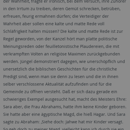
der Wahrheit, fragte er ironisch, bei dem Versuch, ihre Zuhörer
in den Irrtum zu treiben, deren Gemüt schrecken, betrüben,
erfreuen, feurig ermahnen dürfen; die Verteidiger der
Wahrheit aber sollen eine kalte und matte Rede voll
Schläfrigkeit halten müssen? Die kalte und matte Rede ist zur
Regel geworden, von der Kanzel hört man platte politische
Meinungsreden oder feuilletonistische Plaudereien, die mit
verkrampften Volten an religiöse Maximen zurückgebunden
werden. Jüngel demonstriert dagegen, wie unerschöpflich und
unersetzlich die biblischen Geschichten für die christliche
Predigt sind, wenn man sie denn zu lesen und die in ihnen
selber verschlossene Aktualität aufzufinden und für die
Gemeinde zu öffnen versteht. Daß er sich dazu gerade ein
schwieriges Exempel ausgesucht hat, macht des Meisters Ehre:
Sara aber, die Frau Abrahams, hatte ihm keine Kinder geboren.
Sie hatte aber eine ägyptische Magd, die hieß Hagar. Und Sara
sagte zu Abraham: ‚Siehe doch: Jahwe hat mir Kinder versagt.
So geh doch zu meiner Magd, vielleicht kann ich durch sie ein