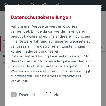
Direkt
Direkt
zum
zur
Inhalt
Fußleiste
Datenschutzeinstellungen
Auf unserer Webseite werden Cookies
verwendet. Einige davon werden zwingend
benötigt, während es uns andere ermöglichen,
Wirtschafts- und Sozialwissenschaftliche Fakultät
Ihre Nutzererfahrung auf unserer Webseite zu
Econometrics, Statistics and Empirical Economics
verbessern. Ihre getroffenen Einstellungen
können jederzeit in unserer
Datenschutzerklärung bearbeitet werden. Mit
Sie sind hier:
Startseite
...
den Cookies zur Videowiedergabe werden auch
Mathematische Methoden der Wirtschaftswissenschaft
Cookies des Drittanbieters zu Targeting- und
Werbezwecken gesetzt und Informationen ggf.
mit weiteren Diensten des Drittanbieters
Explorative Datenanalyse
verknüpft.
Advanced Mathematical Methods
Essentiell
Videos
Mathematische Methoden der Wirtschaftswissenschaft
Mathematisches Propädeutikum für Wirtschaftswissenschaftler