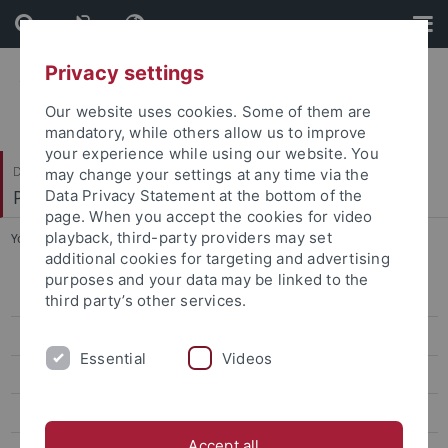
Skip
Skip
to
to
content
footer
Privacy settings
Our website uses cookies. Some of them are
mandatory, while others allow us to improve
your experience while using our website. You
Dezernat VI
may change your settings at any time via the
Personal und Innere Dienste
Data Privacy Statement at the bottom of the
page. When you accept the cookies for video
playback, third-party providers may set
You are here:
Startseite
...
Dienstreisen
additional cookies for targeting and advertising
purposes and your data may be linked to the
Mitteilungen
third party’s other services.
Innere Dienste und Organisation
Essential
Videos
Dienstreisen, Reisekosten, Exkursionen, Zentrale Fahrbereitschaft
Reisekosten
Accept all