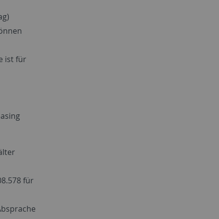
ag)
können
ist für
asing
älter
8.578 für
 Absprache