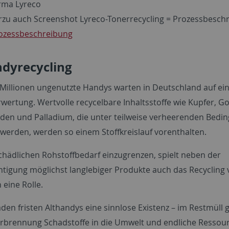
irma Lyreco
erzu auch Screenshot Lyreco-Tonerrecycling = Prozessbesch
ozessbeschreibung
ndyrecycling
Millionen ungenutzte Handys warten in Deutschland auf ei
ertung. Wertvolle recycelbare Inhaltsstoffe wie Kupfer, Gol
rden und Palladium, die unter teilweise verheerenden Bedi
werden, werden so einem Stoffkreislauf vorenthalten.
hädlichen Rohstoffbedarf einzugrenzen, spielt neben der
htigung möglichst langlebiger Produkte auch das Recycling
 eine Rolle.
den fristen Althandys eine sinnlose Existenz – im Restmüll 
erbrennung Schadstoffe in die Umwelt und endliche Ressou