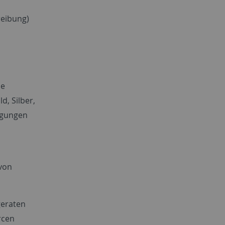
reibung)
ne
d, Silber,
ngungen
 von
geraten
rcen