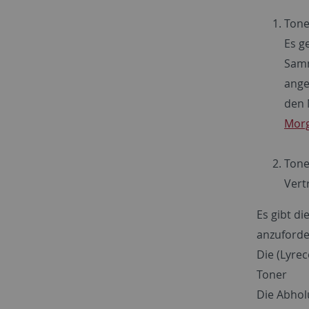
Tone
Es g
Samm
ange
den 
Morg
Tone
Vert
Es gibt di
anzuforde
Die (Lyre
Toner
Die Abhol