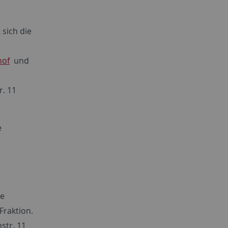
 sich die
hof
und
r. 11
e
ie
Fraktion.
str. 11