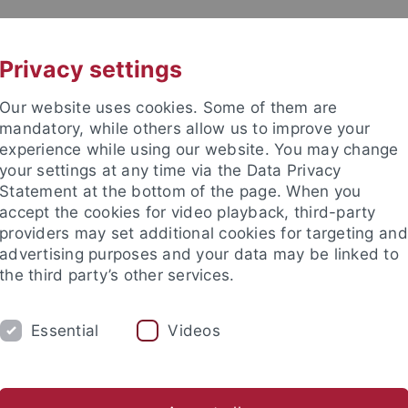
UNI A-Z
KONTAKT
Privacy settings
Our website uses cookies. Some of them are
mandatory, while others allow us to improve your
experience while using our website. You may change
your settings at any time via the Data Privacy
Statement at the bottom of the page. When you
accept the cookies for video playback, third-party
und Umwelt
providers may set additional cookies for targeting and
advertising purposes and your data may be linked to
the third party’s other services.
Essential
Videos
TUDIUM
FORSCHUNG
EINRICHTUNGE
Universitätsbibliothek
Zentrum für Datenverarbeitung