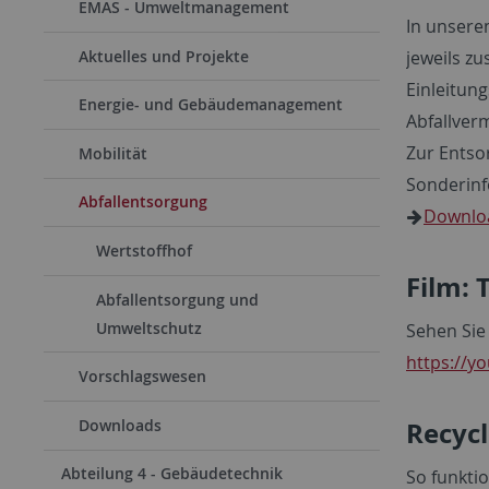
EMAS - Umweltmanagement
In unsere
Aktuelles und Projekte
jeweils z
Einleitun
Energie- und Gebäudemanagement
Abfallver
Zur Entso
Mobilität
Sonderinf
Abfallentsorgung
Downloa
Wertstoffhof
Film: 
Abfallentsorgung und
Umweltschutz
Sehen Si
https://y
Vorschlagswesen
Recyc
Downloads
Abteilung 4 - Gebäudetechnik
So funkti