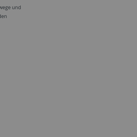
swege und
den