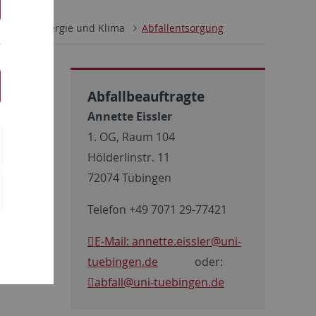
 Umwelt, Energie und Klima
Abfallentsorgung
Abfallbeauftragte
Annette Eissler
1. OG, Raum 104
Hölderlinstr. 11
 helfen
72074 Tübingen
Telefon +49 7071 29-77421
E-Mail: annette.eissler@uni-
tuebingen.de
oder:
abfall
@uni-tuebingen.de