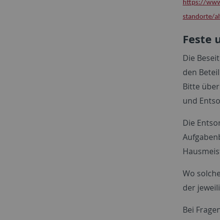
https://www
standorte/al
Feste 
Die Beseit
den Betei
Bitte übe
und Entso
Die Entsor
Aufgabenb
Hausmeist
Wo solche
der jeweil
Bei Fragen