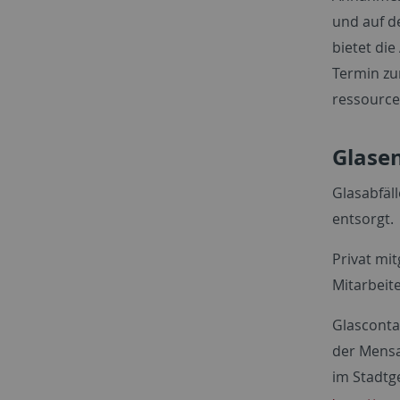
und auf d
bietet die
Termin zu
ressourc
Glase
Glasabfäl
entsorgt.
Privat mi
Mitarbeit
Glasconta
der Mensa
im Stadtg