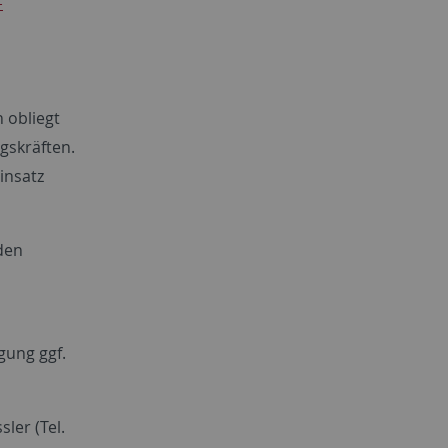
-
 obliegt
gskräften.
insatz
 den
gung ggf.
ler (Tel.