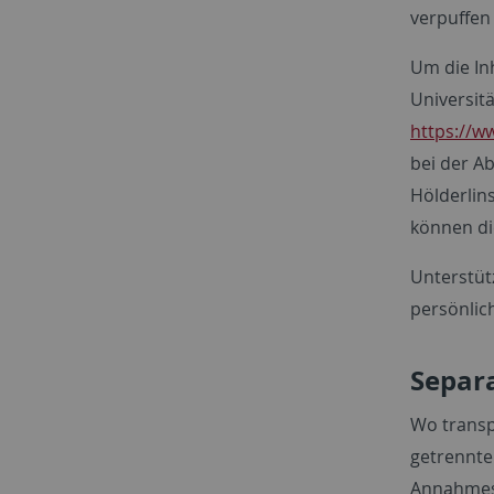
verpuffen 
Um die Inh
Universit
https://w
bei der A
Hölderlins
können di
Unterstüt
persönlic
Separ
Wo transp
getrennte 
Annahmest