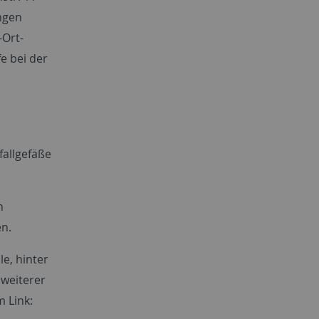
ngen
-Ort-
e bei der
fallgefäße
n
en.
e, hinter
weiterer
m Link: