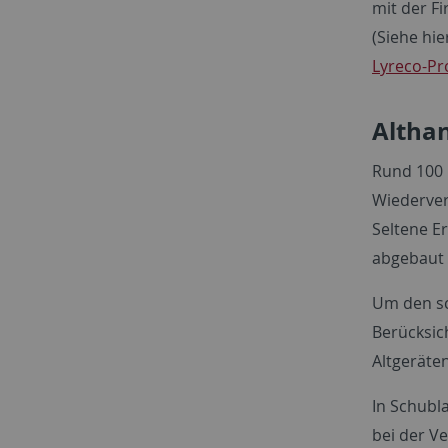
mit der F
(Siehe hi
Lyreco-Pr
Altha
Rund 100 
Wiederverw
Seltene E
abgebaut 
Um den sc
Berücksic
Altgeräten
In Schubla
bei der V