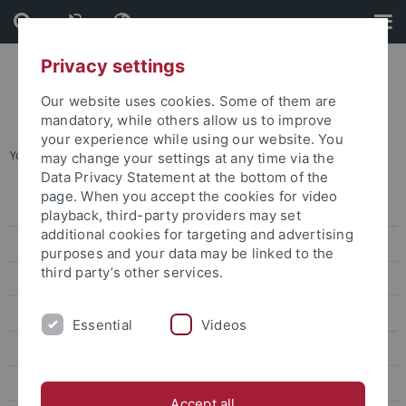
Skip
Skip
to
to
content
footer
Privacy settings
Our website uses cookies. Some of them are
mandatory, while others allow us to improve
your experience while using our website. You
You are here:
Startseite
...
Klimaredaktion
may change your settings at any time via the
Data Privacy Statement at the bottom of the
page. When you accept the cookies for video
Redaktionen
playback, third-party providers may set
additional cookies for targeting and advertising
CampusTV
purposes and your data may be linked to the
third party’s other services.
Radio Micro-Europa
Media Bubble
Essential
Videos
Klimaredaktion
Public Engagement
Accept all