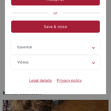
Service Learning
Kurse & Ausbildung
or
Service & Technik
Save & close
Forschung & Verbundprojekte
Public Engagement Hub
Essential
KLIMAfit
UT550 - Der Film
Videos
Team
Projekte & Jahresberichte
Legal details
Privacy policy
Klimaredaktion