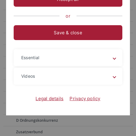
Assoziierte Forschungsprojekte
Projekte der 1. Förderphase
or
A Aufruhr
Save & close
B Katastrophen
B01 Erdbeben
Essential
B02 Hungerkatastrophen
B03 Lawinen
Videos
B04 Sand- und Staubstürme
B05 Aids
Legal details
Privacy policy
C Ordnungszersetzung
D Ordnungskonkurrenz
Zusatzverbund