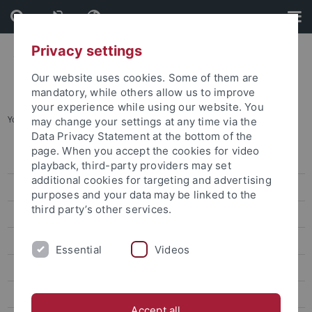
Skip
Skip
to
to
content
footer
Privacy settings
Our website uses cookies. Some of them are
mandatory, while others allow us to improve
your experience while using our website. You
You are here:
Startseite
...
B05 Aids
may change your settings at any time via the
Data Privacy Statement at the bottom of the
page. When you accept the cookies for video
Aktuelles
playback, third-party providers may set
additional cookies for targeting and advertising
Forschungsprofil
purposes and your data may be linked to the
third party’s other services.
Projekte
Diagnose – Praxis (E)
Essential
Videos
Mobilisierung (F)
Reflexion (G)
Accept all