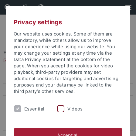
Skip
Skip
to
to
content
footer
Privacy settings
Our website uses cookies. Some of them are
mandatory, while others allow us to improve
your experience while using our website. You
You are here:
Startseite
...
may change your settings at any time via the
Data Privacy Statement at the bottom of the
Gesprächsrunde der Studiendekaninnen und Studiendekane
page. When you accept the cookies for video
playback, third-party providers may set
Veranstaltungen
additional cookies for targeting and advertising
purposes and your data may be linked to the
Förderformate
third party’s other services.
Generative KI in Lehre und Forschung
Essential
Videos
Digitale Lehre
Digitale Prüfungen
Accept all