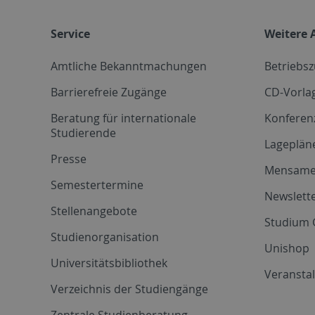
Service
Weitere 
Amtliche Bekanntmachungen
Betriebs
Barrierefreie Zugänge
CD-Vorla
Beratung für internationale
Konferen
Studierende
Lageplän
Presse
Mensam
Semestertermine
Newslette
Stellenangebote
Studium 
Studienorganisation
Unishop
Universitätsbibliothek
Veransta
Verzeichnis der Studiengänge
Zentrale Studienberatung