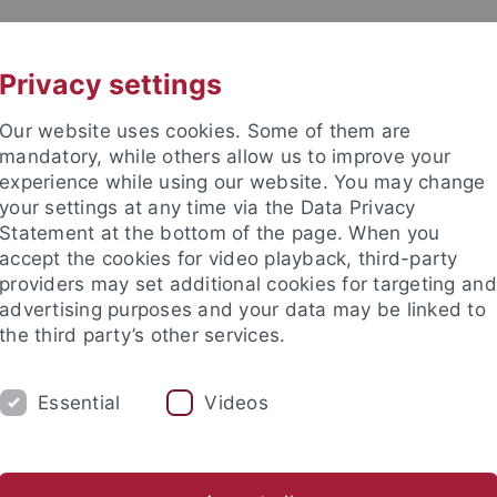
UNI A-Z
KONTAKT
Privacy settings
Our website uses cookies. Some of them are
mandatory, while others allow us to improve your
experience while using our website. You may change
your settings at any time via the Data Privacy
TUDIUM
Statement at the bottom of the page. When you
FORSCHUNG
EINRICHTUNGE
accept the cookies for video playback, third-party
providers may set additional cookies for targeting and
bung und Immatrikulation
Beratung und Info
Studienorga
advertising purposes and your data may be linked to
the third party’s other services.
und Immatrikulation
Bewerbung Lehramt
Sportwissenschaf
Essential
Videos
bung Sportwissenschaft (B.Ed.