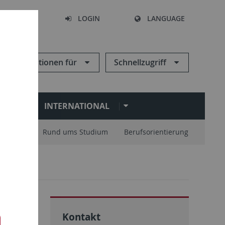
SEARCH
LOGIN
LANGUAGE
Informationen für
Schnellzugriff
N
INTERNATIONAL
nisation
Rund ums Studium
Berufsorientierung
t
)
Kontakt