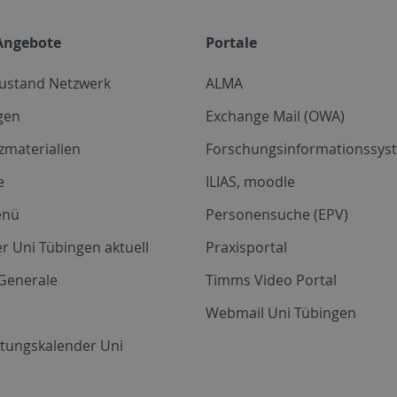
Angebote
Portale
zustand Netzwerk
ALMA
gen
Exchange Mail (OWA)
zmaterialien
Forschungsinformationssyst
e
ILIAS, moodle
enü
Personensuche (EPV)
r Uni Tübingen aktuell
Praxisportal
Generale
Timms Video Portal
Webmail Uni Tübingen
ltungskalender Uni