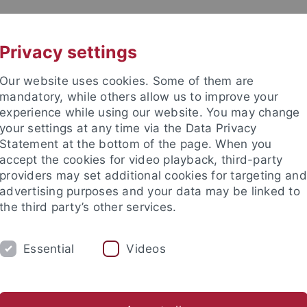
UNI A-Z
KONTAKT
Privacy settings
Our website uses cookies. Some of them are
mandatory, while others allow us to improve your
experience while using our website. You may change
your settings at any time via the Data Privacy
TUDIUM
Statement at the bottom of the page. When you
FORSCHUNG
EINRICHTUNGE
accept the cookies for video playback, third-party
providers may set additional cookies for targeting and
Zentren und Institute
Nachwuchsförderung
Kooperation
advertising purposes and your data may be linked to
the third party’s other services.
Forschungsförderung
DFG-Programme
Forschungsgruppen
Essential
Videos
chungsgruppen (FOR)