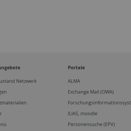
Angebote
Portale
zustand Netzwerk
ALMA
gen
Exchange Mail (OWA)
zmaterialien
Forschungsinformationssyst
e
ILIAS, moodle
enü
Personensuche (EPV)