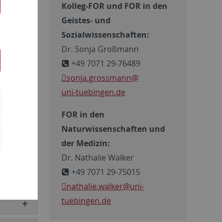
Kolleg-FOR und FOR in den
Geistes- und
Sozialwissenschaften:
 nach
Dr. Sonja Großmann
ber die
+49 7071 29-76489
ne
sonja.grossmann@
projekten,
uni-tuebingen.de
beitet
FOR in den
Naturwissenschaften und
der Medizin:
Dr. Nathalie Walker
+49 7071 29-75015
nathalie.walker
@uni-
tuebingen.de