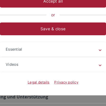
Accept all
chungsgruppe ist ein enges Arbeitsbündnis mehrerer
ender Wissenschaftler*innen, die gemeinsam eine
or
saufgabe bearbeiten. Das Forschungsvorhaben geht dabei
ematischen, zeitlichen und teils auch finanziellen Umfang ü
Save & close
smöglichkeiten im Rahmen der Einzelförderung hinaus. Ei
sgruppe hat typischerweise eine einstellige Anzahl von Teil
koordiniert an der übergeordneten Forschungsaufgabe gear
Essential
Videos
ruppe und Fördervolumen
Legal details
Privacy policy
gsverfahren
ung und Unterstützung