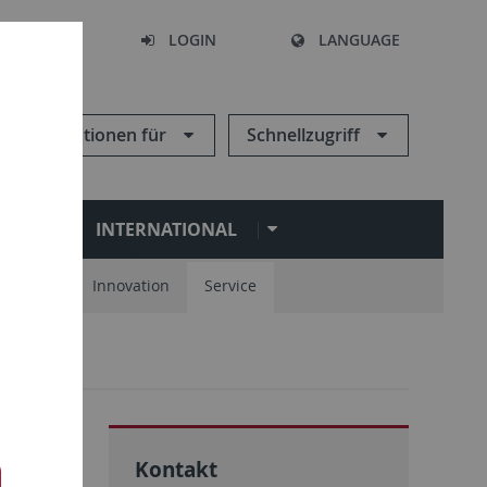
SEARCH
LOGIN
LANGUAGE
Informationen für
Schnellzugriff
N
INTERNATIONAL
spartner
Innovation
Service
Kontakt