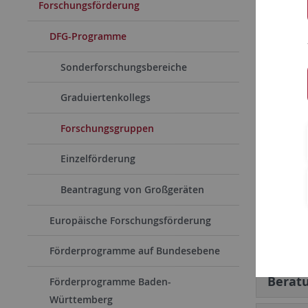
Forschungsförderung
Eine Fors
DFG-Programme
herausrag
Forschung
Sonderforschungsbereiche
seinem th
Graduiertenkollegs
Förderung
Forschung
Forschungsgruppen
in denen 
Einzelförderung
wird.
Beantragung von Großgeräten
Zielg
Europäische Forschungsförderung
Antra
Förderprogramme auf Bundesebene
Berat
Förderprogramme Baden-
Württemberg