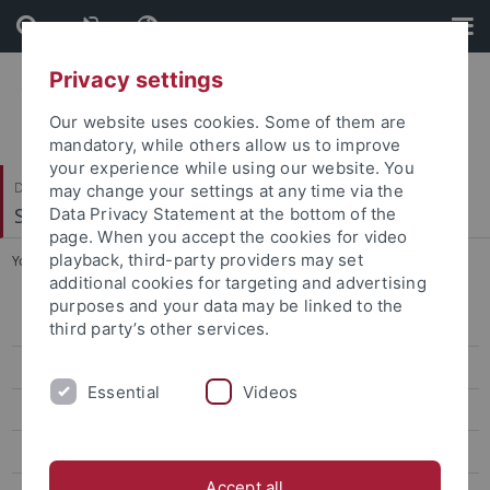
Skip
Skip
to
to
content
footer
Privacy settings
Our website uses cookies. Some of them are
mandatory, while others allow us to improve
your experience while using our website. You
Dezernat IV
may change your settings at any time via the
Studierende
Data Privacy Statement at the bottom of the
page. When you accept the cookies for video
playback, third-party providers may set
You are here:
Startseite
...
Formulare
additional cookies for targeting and advertising
purposes and your data may be linked to the
Studierenden Service Point (SSP)
third party’s other services.
Studierendenabteilung
Essential
Videos
Zulassung internationaler Studierender
Zentrales Prüfungsamt
Accept all