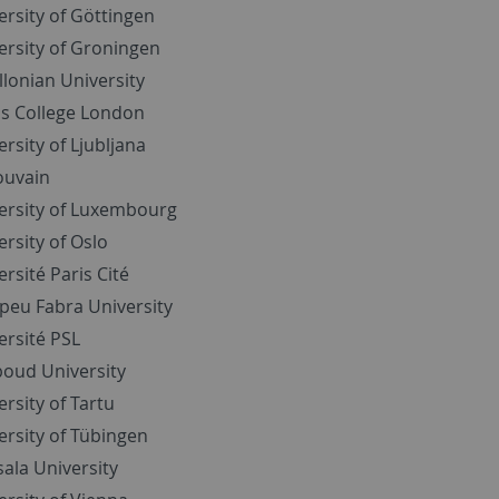
ersity of Göttingen
ersity of Groningen
ellonian University
's College London
ersity of Ljubljana
uvain
ersity of Luxembourg
ersity of Oslo
ersité Paris Cité
eu Fabra University
ersité PSL
oud University
ersity of Tartu
ersity of Tübingen
ala University