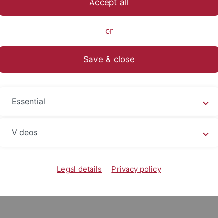
sive Universities
Accept all
or
Save & close
Essential
Videos
Legal details
Privacy policy
© De Ribeauco
The Guild Eröffnungssymposium