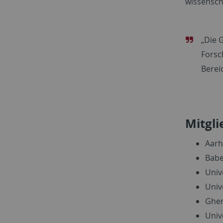
wissenscha
„Die 
Forsc
Berei
Mitgli
Aarh
Babe
Univ
Univ
Ghen
Univ