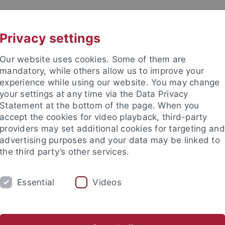
UNI A-Z
KONTAKT
Privacy settings
Our website uses cookies. Some of them are
mandatory, while others allow us to improve your
experience while using our website. You may change
your settings at any time via the Data Privacy
TUDIUM
Statement at the bottom of the page. When you
FORSCHUNG
EINRICHTUNGE
accept the cookies for video playback, third-party
providers may set additional cookies for targeting and
ren im Ausland
Sprachen lernen
Forschung
Welcome C
advertising purposes and your data may be linked to
the third party’s other services.
ität
Netzwerke
The Guild
Essential
Videos
uild of European Research-