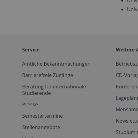
Univ
Univ
Service
Weitere 
Amtliche Bekanntmachungen
Betriebs
Barrierefreie Zugänge
CD-Vorla
Beratung für internationale
Konferen
Studierende
Lageplän
Presse
Mensam
Semestertermine
Newslette
Stellenangebote
Studium 