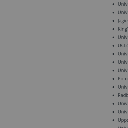
Univ
Univ
Jagi
King
Univ
UCLo
Univ
Univ
Univ
Pomp
Univ
Radb
Univ
Univ
Upps