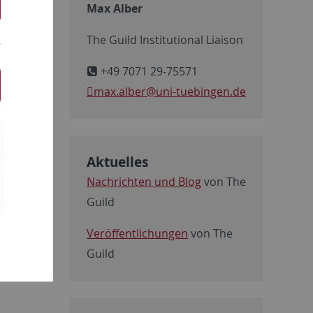
Max Alber
The Guild Institutional Liaison
+49 7071 29-75571
max.alber
@uni-tuebingen.de
Aktuelles
Nachrichten und Blog
von The
Guild
Veröffentlichungen
von The
urt Photography
Guild