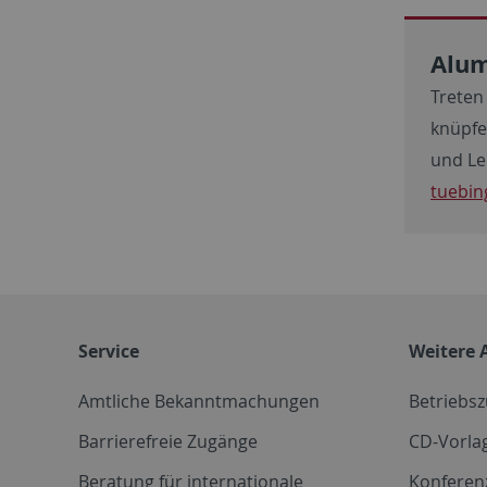
Alum
Treten
knüpfe
und Le
tuebin
Service
Weitere 
Amtliche Bekanntmachungen
Betriebs
Barrierefreie Zugänge
CD-Vorla
Beratung für internationale
Konferen