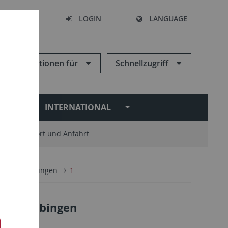
SEARCH
LOGIN
LANGUAGE
Informationen für
Schnellzugriff
N
INTERNATIONAL
Standort und Anfahrt
Alumni Tübingen
1
lumni Tübingen