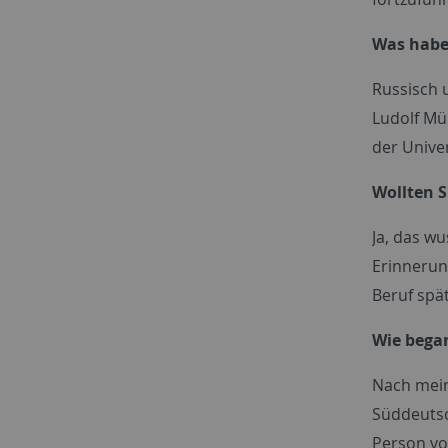
Was haben
Russisch 
Ludolf Mü
der Unive
Wollten S
Ja, das w
Erinnerun
Beruf spä
Wie began
Nach mein
Süddeutsc
Person vor