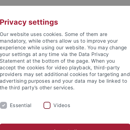
UNI A-Z
KONTAKT
Privacy settings
Our website uses cookies. Some of them are
mandatory, while others allow us to improve your
experience while using our website. You may change
your settings at any time via the Data Privacy
TUDIUM
Statement at the bottom of the page. When you
FORSCHUNG
EINRICHTUNGE
accept the cookies for video playback, third-party
providers may set additional cookies for targeting and
les und Publikationen
Campusleben
Im Dialog
Karriere
advertising purposes and your data may be linked to
the third party’s other services.
s und Publikationen
Newsletter Uni Tübingen aktuell
2026
Essential
Videos
tter Uni Tübingen aktuell Nr. 2/2026: A