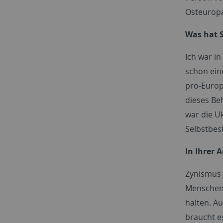
Osteuropa
Was hat S
Ich war i
schon eine
pro-Europ
dieses Be
war die U
Selbstbes
In Ihrer 
Zynismus 
Menschenr
halten. Au
braucht e