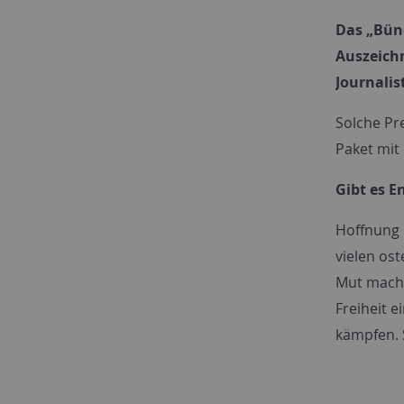
Das „Bünd
Auszeich
Journalis
Solche Pre
Paket mit 
Gibt es 
Hoffnung 
vielen os
Mut macht,
Freiheit 
kämpfen. 