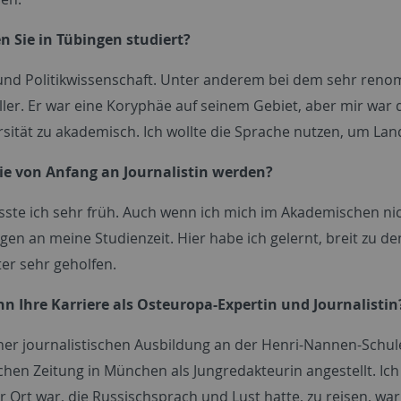
 Sie in Tübingen studiert?
und Politikwissenschaft. Unter anderem bei dem sehr renom
ller. Er war eine Koryphäe auf seinem Gebiet, aber mir wa
rsität zu akademisch. Ich wollte die Sprache nutzen, um La
ie von Anfang an Journalistin werden?
usste ich sehr früh. Auch wenn ich mich im Akademischen ni
gen an meine Studienzeit. Hier habe ich gelernt, breit zu d
ter sehr geholfen.
n Ihre Karriere als Osteuropa-Expertin und Journalistin
er journalistischen Ausbildung an der Henri-Nannen-Schul
hen Zeitung in München als Jungredakteurin angestellt. Ich 
 Ort war, die Russischsprach und Lust hatte, zu reisen, war