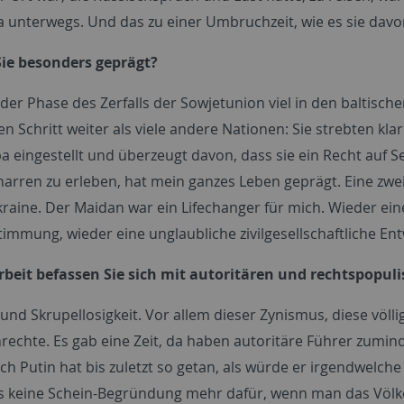
 unterwegs. Und das zu einer Umbruchzeit, wie es sie dav
ie besonders geprägt?
n der Phase des Zerfalls der Sowjetunion viel in den baltis
n Schritt weiter als viele andere Nationen: Sie strebten kl
a eingestellt und überzeugt davon, dass sie ein Recht auf
harren zu erleben, hat mein ganzes Leben geprägt. Eine zwe
kraine. Der Maidan war ein
Lifechanger
für mich. Wieder ein
timmung, wieder eine unglaubliche zivilgesellschaftliche En
Arbeit befassen Sie sich mit autoritären und rechtspopul
und Skrupellosigkeit. Vor allem dieser Zynismus, diese völ
echte. Es gab eine Zeit, da haben autoritäre Führer zumind
ch Putin hat bis zuletzt so getan, als würde er irgendwelch
s keine Schein-Begründung mehr dafür, wenn man das Völke