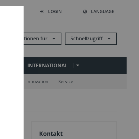
SEARCH
LOGIN
LANGUAGE
Informationen für
Schnellzugriff
N
INTERNATIONAL
spartner
Innovation
Service
Kontakt