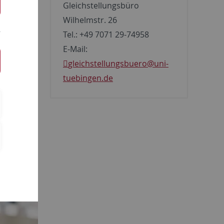
Gleichstellungsbüro
Wilhelmstr. 26
Tel.: +49 7071 29-74958
E-Mail:
gleichstellungsbuero
@uni-
tuebingen.de