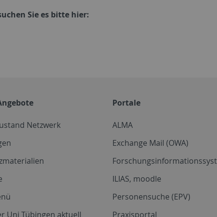
chen Sie es bitte hier:
Angebote
Portale
zustand Netzwerk
ALMA
gen
Exchange Mail (OWA)
zmaterialien
Forschungsinformationssyst
e
ILIAS, moodle
enü
Personensuche (EPV)
r Uni Tübingen aktuell
Praxisportal