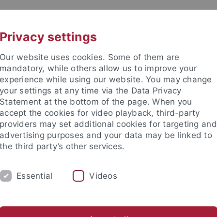
UNI A-Z
KONTAKT
Privacy settings
Our website uses cookies. Some of them are
mandatory, while others allow us to improve your
experience while using our website. You may change
your settings at any time via the Data Privacy
TUDIUM
Statement at the bottom of the page. When you
FORSCHUNG
EINRICHTUNGE
accept the cookies for video playback, third-party
providers may set additional cookies for targeting and
Zentren und Institute
Nachwuchsförderung
Kooperation
advertising purposes and your data may be linked to
the third party’s other services.
Essential
Videos
en