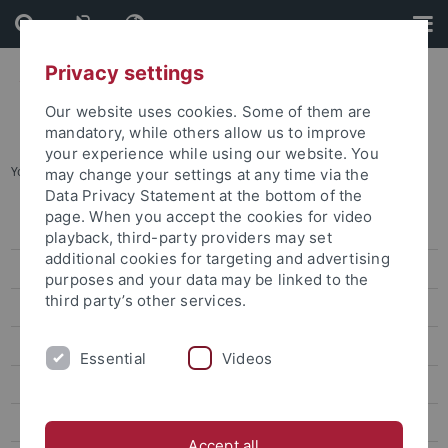
Skip
Skip
to
to
content
footer
Privacy settings
Our website uses cookies. Some of them are
mandatory, while others allow us to improve
your experience while using our website. You
You are here:
Startseite
...
Podcasts
may change your settings at any time via the
Data Privacy Statement at the bottom of the
page. When you accept the cookies for video
Pressemitteilungen
playback, third-party providers may set
additional cookies for targeting and advertising
attempto online
purposes and your data may be linked to the
third party’s other services.
Newsletter Uni Tübingen aktuell
Forschungsmagazin Attempto
Essential
Videos
Publikationen
Social Media
Accept all