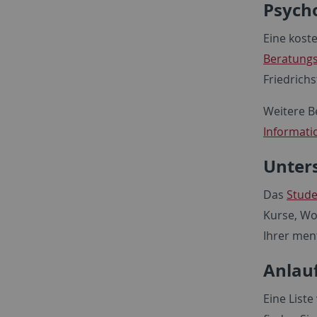
Psych
Eine kost
Beratungs
Friedrich
Weitere B
Informati
Unter
Das
Stud
Kurse, Wo
Ihrer men
Anlau
Eine List