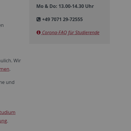
Mo & Do: 13.00-14.30 Uhr
+49 7071 29-72555
en
Corona-FAQ für Studierende
ulich. Wir
emen
.
eme und
Studium
ung
.