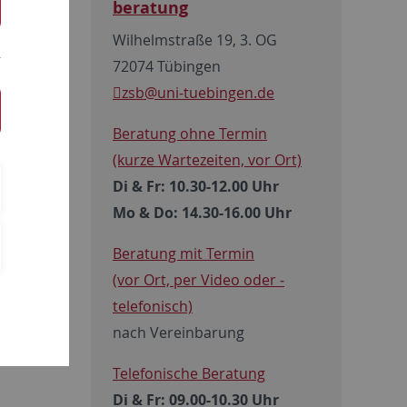
beratung
Wilhelmstraße 19, 3. OG
72074 Tübingen
zsb
@uni-tuebingen.de
pliziert
Beratung ohne Termin
 auch ohne
(kurze Wartezeiten, vor Ort)
gewissen
Di & Fr: 10.30-12.00 Uhr
Mo & Do: 14.30-16.00 Uhr
Beratung mit Termin
der
(vor Ort, per Video oder ­
telefonisch)
nach Vereinbarung
Telefonische Beratung
Di & Fr: 09.00-10.30 Uhr