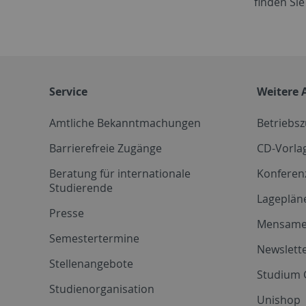
finden Si
Service
Weitere 
Amtliche Bekanntmachungen
Betriebs
Barrierefreie Zugänge
CD-Vorla
Beratung für internationale
Konferen
Studierende
Lageplän
Presse
Mensam
Semestertermine
Newslette
Stellenangebote
Studium 
Studienorganisation
Unishop