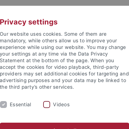
UNI A-Z
KONTAKT
Privacy settings
Our website uses cookies. Some of them are
mandatory, while others allow us to improve your
experience while using our website. You may change
your settings at any time via the Data Privacy
TUDIUM
Statement at the bottom of the page. When you
FORSCHUNG
EINRICHTUNGE
accept the cookies for video playback, third-party
providers may set additional cookies for targeting and
bung und Immatrikulation
Beratung und Info
Studienorga
advertising purposes and your data may be linked to
the third party’s other services.
nd Info
Schwierigkeiten im Studienverlauf
Essential
Videos
ung bei Schwierigkeiten im