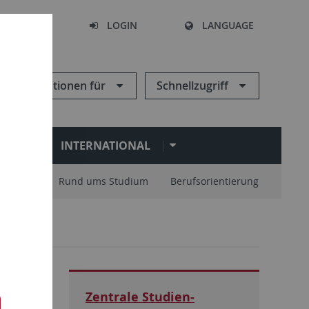
SEARCH
LOGIN
LANGUAGE
Informationen für
Schnellzugriff
N
INTERNATIONAL
nisation
Rund ums Studium
Berufsorientierung
Zentrale Studien­