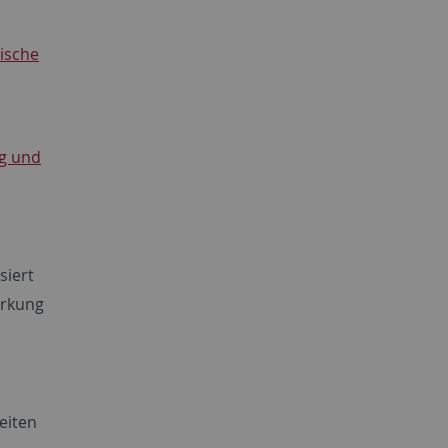
ische
g und
siert
ärkung
eiten