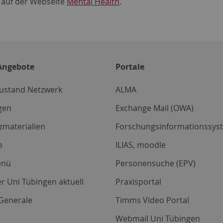
e auf der Webseite
Mental Health
.
Angebote
Portale
zustand Netzwerk
ALMA
gen
Exchange Mail (OWA)
zmaterialien
Forschungsinformationssyst
e
ILIAS, moodle
enü
Personensuche (EPV)
r Uni Tübingen aktuell
Praxisportal
Generale
Timms Video Portal
Webmail Uni Tübingen