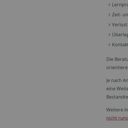
Lernpro
Zeit- 
Verlus
Überle
Kontak
Die Beratu
orientiere
Je nach A
eine Weite
Bestandte
Weitere I
nicht rund