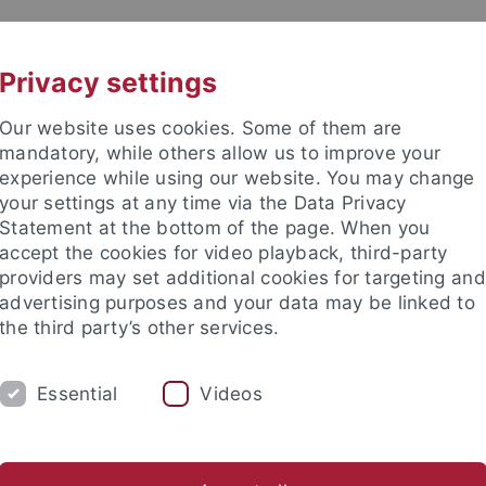
UNI A-Z
KONTAKT
Privacy settings
Our website uses cookies. Some of them are
mandatory, while others allow us to improve your
experience while using our website. You may change
your settings at any time via the Data Privacy
TUDIUM
Statement at the bottom of the page. When you
FORSCHUNG
EINRICHTUNGE
accept the cookies for video playback, third-party
providers may set additional cookies for targeting and
Zentren und Institute
Nachwuchsförderung
Kooperation
advertising purposes and your data may be linked to
the third party’s other services.
Unterstützung bei der Antragstellung
Drittmittelverwaltung
Essential
Videos
mente zur Drittmittelverwalt