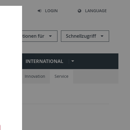
SEARCH
LOGIN
LANGUAGE
Informationen für
Schnellzugriff
N
INTERNATIONAL
spartner
Innovation
Service
ung