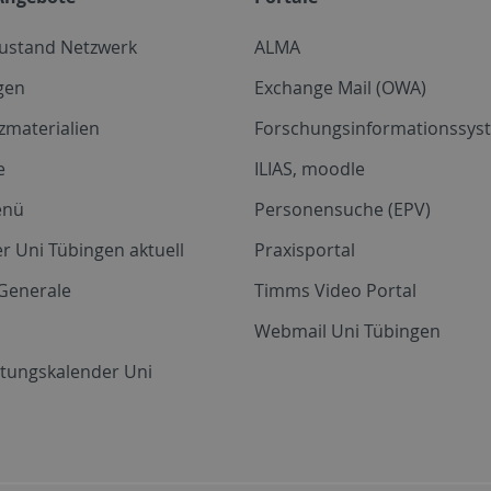
zustand Netzwerk
ALMA
gen
Exchange Mail (OWA)
zmaterialien
Forschungsinformationssyst
e
ILIAS, moodle
enü
Personensuche (EPV)
r Uni Tübingen aktuell
Praxisportal
Generale
Timms Video Portal
Webmail Uni Tübingen
ltungskalender Uni