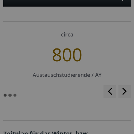
circa
800
Austauschstudierende / AY
<
>
Zeitplan für das Winter- bzw.