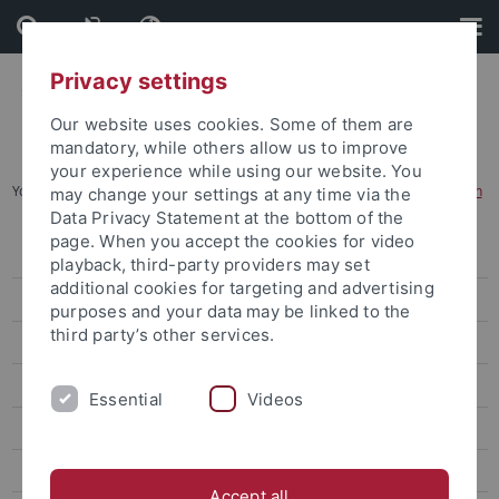
Skip
Skip
to
to
content
footer
Privacy settings
Our website uses cookies. Some of them are
mandatory, while others allow us to improve
your experience while using our website. You
You are here:
Startseite
...
Erasmus und Austausch nach Tübingen
may change your settings at any time via the
Data Privacy Statement at the bottom of the
page. When you accept the cookies for video
Degree-seeking students
playback, third-party providers may set
additional cookies for targeting and advertising
Promotion für internationale Kandidaten
purposes and your data may be linked to the
third party’s other services.
Erasmus und Austausch nach Tübingen
Bewerbung und Vorbereitung
Essential
Videos
Ankommen und Studieren
Abreise und Transkript
Accept all