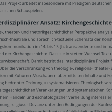
 Das Projekt arbeitet insbesondere mit Predigten deutscher
ösischen Schauspielen.
terdisziplinärer Ansatz: Kirchengeschicht
ns-, theater- und rhetorikgeschichtlicher Perspektive analysi
risch-theatrale und sprachlich-textuelle Schemata der Kon
skommunikation im 14. bis 17. Jh. transzendente und imma
d der Kirchengeschichte. Dass sie in stetem Wechsel Text 
aturwissenschaft. Damit betritt das interdisziplinäre Proje
ber die Verschränkung von theologie-, religions-, theater- u
ktion mit Zuhörern/Zuschauern übermittelten Inhalte und F
ng bedrohter Ordnung zu systematisieren. Theologisch wird
itsgeschichtlichen Verankerungen und systematischen Kon
hem Handeln und eschatologischer Verheißung interessie
ng religiöser Devianz unter den Bedingungen der Konfessio
g religiösen Wissens in theatrale Wirklichkeit im Blickpunk