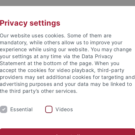
UNI A-Z
KONTAKT
Privacy settings
Our website uses cookies. Some of them are
mandatory, while others allow us to improve your
experience while using our website. You may change
your settings at any time via the Data Privacy
TUDIUM
Statement at the bottom of the page. When you
FORSCHUNG
EINRICHTUNGE
accept the cookies for video playback, third-party
providers may set additional cookies for targeting and
Zentren und Institute
Nachwuchsförderung
Kooperation
advertising purposes and your data may be linked to
the third party’s other services.
gsschwerpunkte
...
SFB 923
Projekte
Projekte der 2. Fö
Essential
Videos
projekt F03: Bedrohungskommun