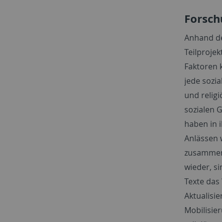
Forsch
Anhand de
Teilproje
Faktoren 
jede sozi
und relig
sozialen G
haben in i
Anlässen 
zusammen;
wieder, si
Texte das
Aktualisi
Mobilisie