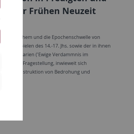
und der Frühen Neuzeit
mparatistischem und die Epochenschwelle von
 Schauspielen des 14.-17. Jhs. sowie der in ihnen
hungsszenarien ('Ewige Verdammnis im
unter der Fragestellung, inwieweit sich
emata der Konstruktion von Bedrohung und
n lassen.