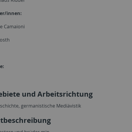
er/innen:
le Camaioni
Posth
e:
biete und Arbeitsrichtung
schichte, germanistische Mediävistik
ktbeschreibung
 schwestern vnd brüder min (O meine 