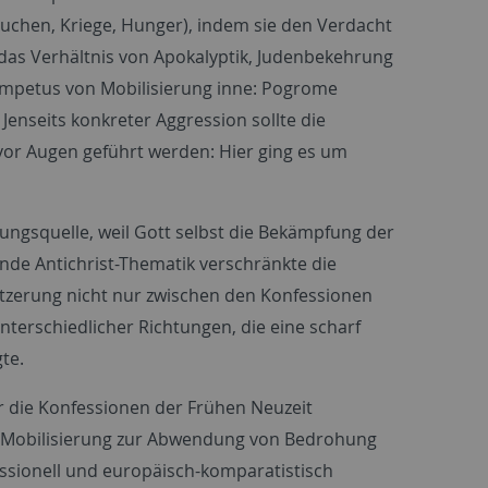
euchen, Kriege, Hunger), indem sie den Verdacht
h das Verhältnis von Apokalyptik, Judenbekehrung
 Impetus von Mobilisierung inne: Pogrome
enseits konkreter Aggression sollte die
 vor Augen geführt werden: Hier ging es um
ungsquelle, weil Gott selbst die Bekämpfung der
ende Antichrist-Thematik verschränkte die
etzerung nicht nur zwischen den Konfessionen
terschiedlicher Richtungen, die eine scharf
te.
er die Konfessionen der Frühen Neuzeit
nd Mobilisierung zur Abwendung von Bedrohung
sionell und europäisch-komparatistisch