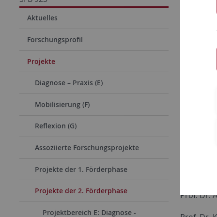
Schau
Aktuelles
Abstr
Forschungsprofil
Teilproje
Projekte
1500/1517
Diagnose – Praxis (E)
fassbaren
Weltgerich
Mobilisierung (F)
sprachlic
Reflexion (G)
Strategie
Assoziierte Forschungsprojekte
Proje
Projekte der 1. Förderphase
Projektle
Projekte der 2. Förderphase
Prof. Dr.
Projektbereich E: Diagnose -
Prof. Dr. 