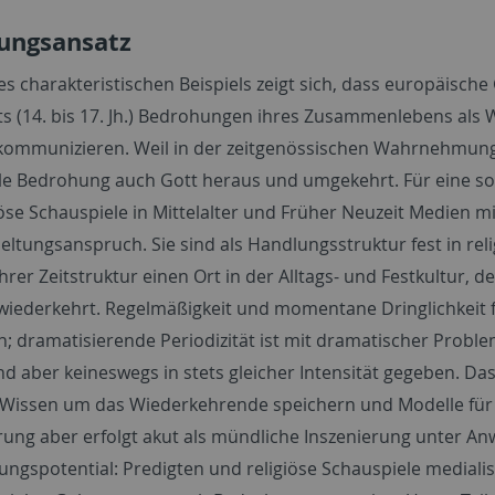
ungsansatz
s charakteristischen Beispiels zeigt sich, dass europäisch
kts (14. bis 17. Jh.) Bedrohungen ihres Zusammenlebens a
kommunizieren. Weil in der zeitgenössischen Wahrnehmung G
ale Bedrohung auch Gott heraus und umgekehrt. Für eine 
iöse Schauspiele in Mittelalter und Früher Neuzeit Medien m
eltungsanspruch. Sie sind als Handlungsstruktur fest in reli
hrer Zeitstruktur einen Ort in der Alltags- und Festkultur, d
wiederkehrt. Regelmäßigkeit und momentane Dringlichkeit 
 dramatisierende Periodizität ist mit dramatischer Prob
nd aber keineswegs in stets gleicher Intensität gegeben. Das 
 Wissen um das Wiederkehrende speichern und Modelle für 
erung aber erfolgt akut als mündliche Inszenierung unter A
rungspotential: Predigten und religiöse Schauspiele medial