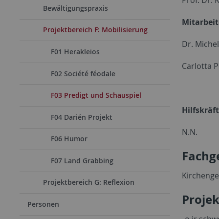
Bewältigungspraxis
Mitarbeit
Projektbereich F: Mobilisierung
Dr. Miche
F01 Herakleios
Carlotta 
F02 Société féodale
F03 Predigt und Schauspiel
Hilfskräft
F04 Darién Projekt
N.N.
F06 Humor
Fachge
F07 Land Grabbing
Kirchenge
Projektbereich G: Reflexion
Proje
Personen
„o ir