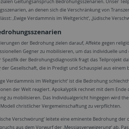
sozialen Geltungsanspruch Bedrohungsszenarien. Unser Teilp
sszenarien, an denen sich die Verschränkung von Transzen
 lässt: ‚Ewige Verdammnis im Weltgericht‘, ‚Jüdische Versch
edrohungsszenarien
ierungen der Bedrohung zielen darauf, Affekte gegen religiö
ssionellen Gegner zu mobilisieren, um das individuelle und 
 Spezifik der Bedrohungsdiagnostik fragt das Teilprojekt da
g
der Gesellschaft, die in Predigt und Schauspiel aus einem
ige Verdammnis im Weltgericht‘ ist die Bedrohung schlechthin
onen der Welt reagiert. Apokalyptik rechnet mit dem Ende de
g zu mobilisieren. Das Individualgericht hingegen wird the
 Modell christlicher Vergemeinschaftung zu verpflichten.
üdische Verschwörung‘ leitete eine eminente Bedrohung der 
ruchs aus dem Vorwurf der ‚Messiasverweigerung‘ ab. Pass