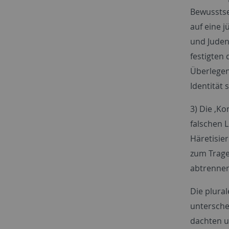
Bewusstse
auf eine 
und Juden
festigten
Überlegen
Identität 
3) Die ‚K
falschen 
Häretisie
zum Trage
abtrennen
Die plural
untersche
dachten u