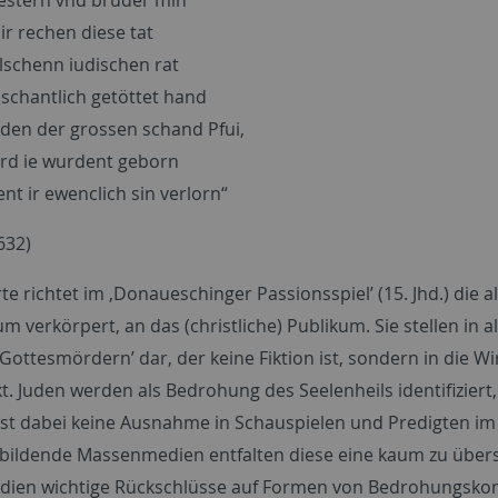
nt mir rechen diese tat helft mir, 
 falschenn iudischen rat an dem unre
n so schantlich getöttet hand die ihn s
ir iuden der grossen schand Pfui, ihr Ju
 vff erd ie wurdent geborn dass ihr je
sent ir ewenclich sin verlorn“ deswegen w
632)
e richtet im ‚Donaueschinger Passionsspiel’ (15. Jhd.) die al
m verkörpert, an das (christliche) Publikum. Sie stellen in a
‚Gottesmördern’ dar, der keine Fiktion ist, sondern in die W
t. Juden werden als Bedrohung des Seelenheils identifiziert, 
 ist dabei keine Ausnahme in Schauspielen und Predigten im 
ildende Massenmedien entfalten diese eine kaum zu über
dien wichtige Rückschlüsse auf Formen von Bedrohungskom