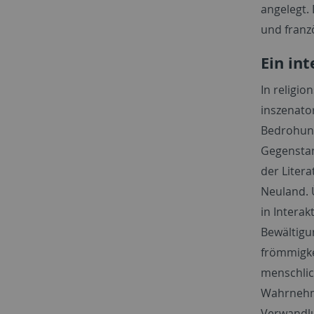
angelegt.
und franz
Ein in
In religio
inszenato
Bedrohung
Gegenstan
der Liter
Neuland. Ü
in Intera
Bewältigu
frömmigke
menschlic
Wahrnehmu
Verwandlun