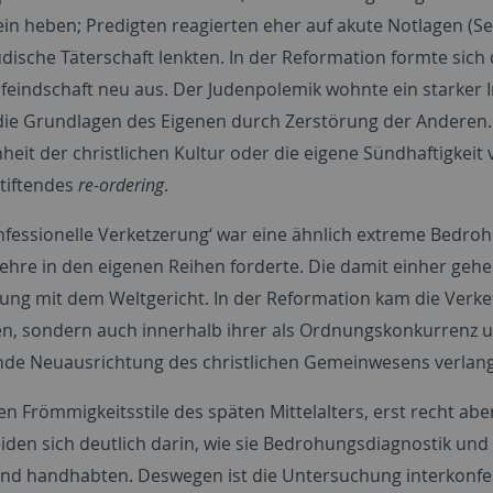
in heben; Predigten reagierten eher auf akute Notlagen (S
jüdische Täterschaft lenkten. In der Reformation formte sic
feindschaft neu aus. Der Judenpolemik wohnte ein starker
 die Grundlagen des Eigenen durch Zerstörung der Anderen. J
heit der christlichen Kultur oder die eigene Sündhaftigkeit
stiftendes
re-ordering
.
onfessionelle Verketzerung‘ war eine ähnlich extreme Bedroh
Lehre in den eigenen Reihen forderte. Die damit einher geh
rung mit dem Weltgericht. In der Reformation kam die Verk
n, sondern auch innerhalb ihrer als Ordnungskonkurrenz un
de Neuausrichtung des christlichen Gemeinwesens verlang
en Frömmigkeitsstile des späten Mittelalters, erst recht ab
iden sich deutlich darin, wie sie Bedrohungsdiagnostik u
nd handhabten. Deswegen ist die Untersuchung interkonfes