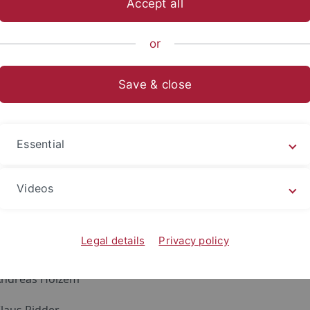
Accept all
spielen des Spätmittelalters 
or
act
Save & close
kt F03 widmet sich, in interkonfessionellem, europäisch-ko
 überschreitendem Zugriff, weithin wirkenden Predigten und
 Bedrohungskommunikation. Analysiert werden drei Bedro
Essential
t', 'Jüdische Verschwörung', 'Konfessionelle Verketzerung') 
h-textuelle, rhetorisch-theatrale und religiös-soziale Sch
n der Mobilisierung zur Abwendung von Bedrohung erkenne
Videos
ktteam
Legal details
Privacy policy
itung:
 Andreas Holzem
Klaus Ridder