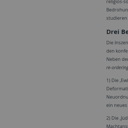
religiös-
Bedrohung
studieren
Drei B
Die Inszen
den konfe
Neben der
re-orderin
1) Die ‚Ew
Deformati
Neuordnun
ein neues
2) Die ‚J
Machtansp