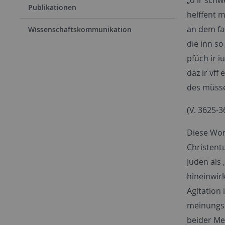
Publikationen
helffe
an dem
Wissenschaftskommunikation
die in
pfüch 
daz ir
des müs
(V. 3625-3
Diese Wort
Christentu
Juden als 
hineinwirk
Agitation
meinungsb
beider Me