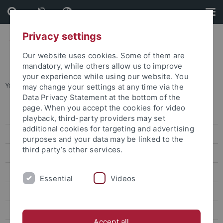
Skip
Skip
to
to
content
footer
Privacy settings
Our website uses cookies. Some of them are
mandatory, while others allow us to improve
your experience while using our website. You
You are here:
Startseite
...
F06 Humor
may change your settings at any time via the
Data Privacy Statement at the bottom of the
page. When you accept the cookies for video
Aktuelles
playback, third-party providers may set
additional cookies for targeting and advertising
Forschungsprofil
purposes and your data may be linked to the
third party’s other services.
Projekte
Diagnose – Praxis (E)
Essential
Videos
Mobilisierung (F)
Reflexion (G)
Accept all