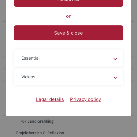
Assoziierte Forschungsprojekte
Projekte der 1. Förderphase
or
Projekte der 2. Förderphase
Save & close
Projektbereich E: Diagnose - Bewältigungspraxis
Projektbereich F: Mobilisierung
Essential
F01 Herakleios
F02 Société féodale
Videos
F03 Predigt und Schauspiel
F04 Darién Projekt
Legal details
Privacy policy
F06 Humor
F07 Land Grabbing
Projektbereich G: Reflexion