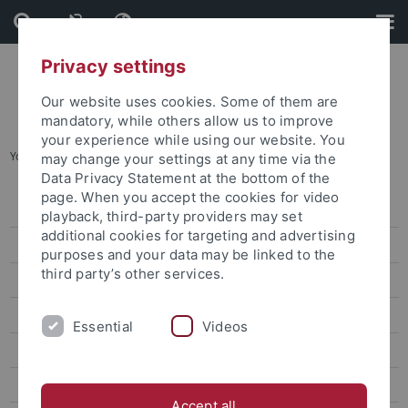
Skip
Skip
to
to
content
footer
Privacy settings
Our website uses cookies. Some of them are
mandatory, while others allow us to improve
your experience while using our website. You
You are here:
Startseite
...
Mitglieder (alphabetisch)
may change your settings at any time via the
Data Privacy Statement at the bottom of the
page. When you accept the cookies for video
Organisation
playback, third-party providers may set
additional cookies for targeting and advertising
Mitglieder (nach Teilprojekten)
purposes and your data may be linked to the
third party’s other services.
Mitglieder (alphabetisch)
Assoziierte Mitglieder
Essential
Videos
Forschungsprogramm
Forschungsprojekte
Accept all