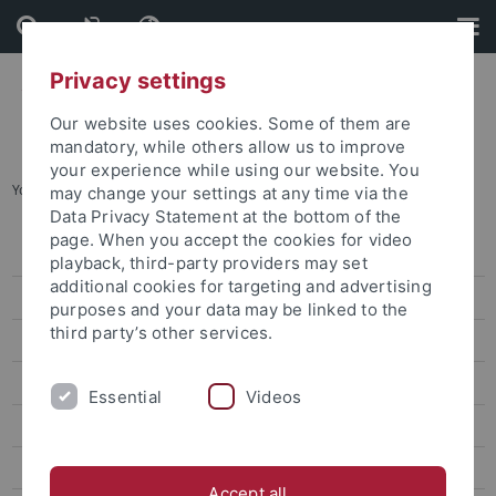
Skip
Skip
to
to
content
footer
Privacy settings
Our website uses cookies. Some of them are
mandatory, while others allow us to improve
your experience while using our website. You
You are here:
Startseite
...
Besondere persönliche Umstände
may change your settings at any time via the
Data Privacy Statement at the bottom of the
page. When you accept the cookies for video
Zentrale Studienberatung
playback, third-party providers may set
additional cookies for targeting and advertising
Studienfachberatung
purposes and your data may be linked to the
third party’s other services.
Beratung für internationale Studierende
Lehramtsstudium
Essential
Videos
Studieren mit Beeinträchtigung
Schwierigkeiten im Studienverlauf
Accept all