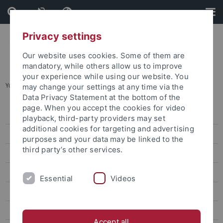
Skip
Skip
to
to
content
footer
Privacy settings
Our website uses cookies. Some of them are
mandatory, while others allow us to improve
your experience while using our website. You
You are here:
Startseite
...
Wege nach dem Abitur
may change your settings at any time via the
Data Privacy Statement at the bottom of the
page. When you accept the cookies for video
Studierenden-ABC
playback, third-party providers may set
additional cookies for targeting and advertising
Tübingen als Studienort
purposes and your data may be linked to the
third party’s other services.
Angebote für Studieninteressierte
Ich will studieren
Essential
Videos
Wege nach dem Abitur
Naturwissenschaften studieren
Accept all