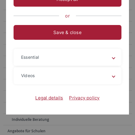
Geisteswissenschaften studieren
Lehramt studieren
or
Bewerbung DOSV / Uni Tübingen
Save & close
Bewerbung Hochschulstart
Bewerben und Studieren mit Beeinträchtigung
Essential
Hinweise Studienwahl und Bewerbung
Schnupperstudium
Videos
Studieninfotag
Podcast: hochschulreif
Legal details
Privacy policy
Studienorientierungsverfahren
Individuelle Beratung
Angebote für Schulen