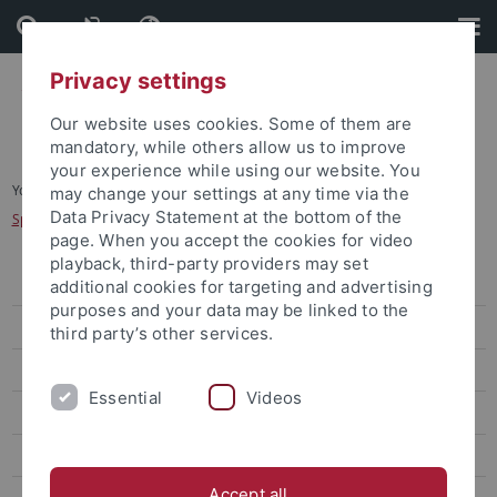
Skip
Skip
to
to
content
footer
Privacy settings
Our website uses cookies. Some of them are
mandatory, while others allow us to improve
your experience while using our website. You
You are here:
Startseite
...
may change your settings at any time via the
Data Privacy Statement at the bottom of the
Spezifische Themen und Schwierigkeiten
page. When you accept the cookies for video
playback, third-party providers may set
Studienanfang
additional cookies for targeting and advertising
purposes and your data may be linked to the
Prüfungen
third party’s other services.
Infos zu Studienbeginn
Essential
Videos
Ablauf von Prüfungen
Spezifische Themen und Schwierigkeiten
Accept all