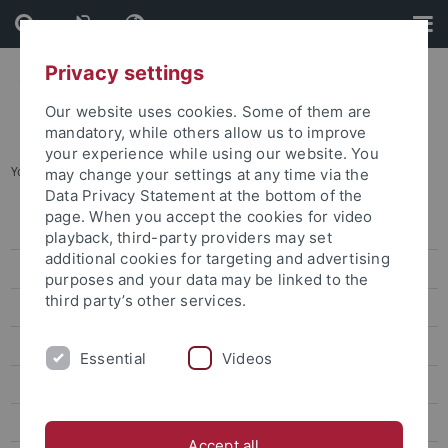
Skip
Skip
to
to
content
footer
Privacy settings
Our website uses cookies. Some of them are
mandatory, while others allow us to improve
your experience while using our website. You
You are here:
Startseite
...
Abschluss des Studiums
may change your settings at any time via the
Data Privacy Statement at the bottom of the
page. When you accept the cookies for video
Studienanfang
playback, third-party providers may set
additional cookies for targeting and advertising
Prüfungen
purposes and your data may be linked to the
third party’s other services.
Infos zu Studienbeginn
Ablauf von Prüfungen
Essential
Videos
Spezifische Themen und Schwierigkeiten
Abschluss des Studiums
Accept all