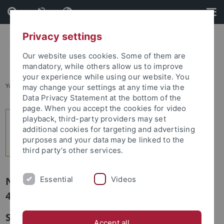
Skip
Skip
to
to
content
footer
Privacy settings
Our website uses cookies. Some of them are
mandatory, while others allow us to improve
your experience while using our website. You
You are here:
Startseite
...
2
may change your settings at any time via the
Data Privacy Statement at the bottom of the
page. When you accept the cookies for video
playback, third-party providers may set
additional cookies for targeting and advertising
purposes and your data may be linked to the
third party’s other services.
Essential
Videos
Newsletter Uni Tübingen aktuell Nr.
4/2014: Forschung
Sicherheit in deutschen Städten
Accept all