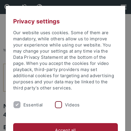
Skip
Skip
to
to
content
footer
Privacy settings
Our website uses cookies. Some of them are
mandatory, while others allow us to improve
your experience while using our website. You
You are here:
Startseite
...
2
may change your settings at any time via the
Data Privacy Statement at the bottom of the
page. When you accept the cookies for video
playback, third-party providers may set
additional cookies for targeting and advertising
purposes and your data may be linked to the
third party’s other services.
Essential
Videos
Newsletter Uni Tübingen aktuell Nr.
4/2014: Forum
Ehrensenatorenwürde für Margot
Accept all