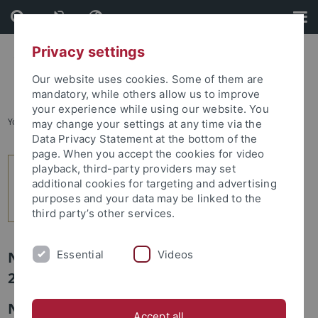
Skip
Skip
to
to
content
footer
Privacy settings
Our website uses cookies. Some of them are
mandatory, while others allow us to improve
your experience while using our website. You
You are here:
Startseite
...
3
may change your settings at any time via the
Data Privacy Statement at the bottom of the
page. When you accept the cookies for video
playback, third-party providers may set
additional cookies for targeting and advertising
purposes and your data may be linked to the
third party’s other services.
Essential
Videos
Newsletter Uni Tübingen aktuell Nr.
2/2016: Forschung
Neue Humboldt-Professur im Bereich der
Accept all