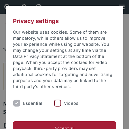
Skip
Skip
to
to
content
footer
Privacy settings
Our website uses cookies. Some of them are
mandatory, while others allow us to improve
your experience while using our website. You
You are here:
Startseite
...
2
may change your settings at any time via the
Data Privacy Statement at the bottom of the
page. When you accept the cookies for video
playback, third-party providers may set
additional cookies for targeting and advertising
purposes and your data may be linked to the
third party’s other services.
Essential
Videos
Newsletter Uni Tübingen aktuell Nr. 1/2019:
Schwerpunkt
Die Fertigstellung der
Accept all