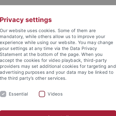
UNI A-Z
KONTAKT
Privacy settings
Our website uses cookies. Some of them are
mandatory, while others allow us to improve your
experience while using our website. You may change
your settings at any time via the Data Privacy
TUDIUM
Statement at the bottom of the page. When you
FORSCHUNG
EINRICHTUNGE
accept the cookies for video playback, third-party
providers may set additional cookies for targeting and
ren im Ausland
Sprachen lernen
Forschung
Welcome C
advertising purposes and your data may be linked to
the third party’s other services.
ren im Ausland
Wege ins Ausland
Außereuropäischer Austau
Essential
Videos
rbung Afrika