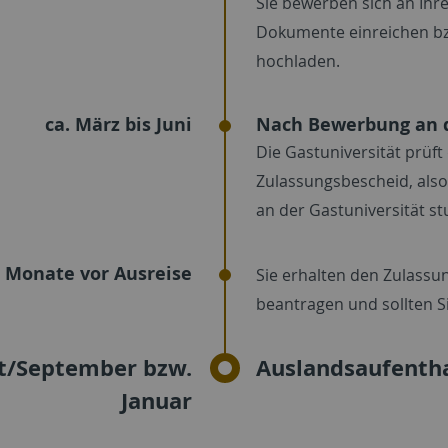
Sie bewerben sich an Ihr
Dokumente einreichen bzw.
hochladen.
ca. März bis Juni
Nach Bewerbung an d
Die Gastuniversität prüf
Zulassungsbescheid, also 
an der Gastuniversität s
2 Monate vor Ausreise
Sie erhalten den Zulassu
beantragen und sollten S
t/September bzw.
Auslandsaufentha
Januar