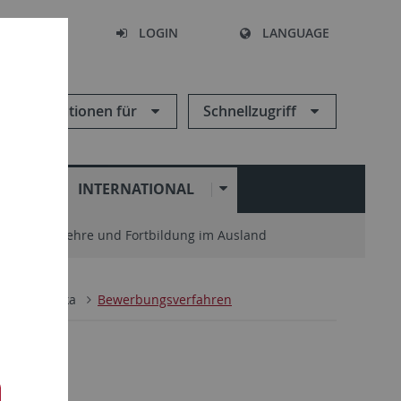
SEARCH
LOGIN
LANGUAGE
Informationen für
Schnellzugriff
N
INTERNATIONAL
enter
Lehre und Fortbildung im Ausland
sch
Afrika
Bewerbungsverfahren