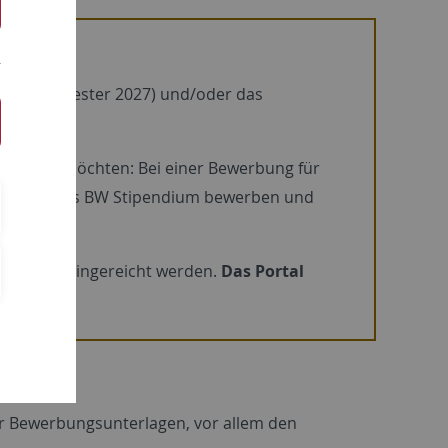
Sommersemester 2027) und/oder das
werben möchten: Bei einer Bewerbung für
025 für das BW Stipendium bewerben und
y Online
eingereicht werden.
Das Portal
er Bewerbungsunterlagen, vor allem den