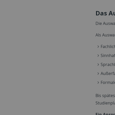
Das A
Die Auswah
Als Auswa
Fachlic
Sinnha
Sprach
Außerfa
Formale
Bis späte
Studienp
Ein Anspr