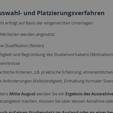
uswahl- und Platzierungsverfahren
l erfolgt auf Basis der eingereichten Unterlagen.
hlkriterien werden angesetzt:
he Qualifikation (Noten)
ftigkeit und Begründung des Studienvorhabens (Motivation
kenntnisse
chliche Kriterien, z.B. praktische Erfahrung, ehrenamtlich
 Anforderungen (Vollständigkeit, Einhaltung formaler Sta
stens
Mitte August
werden Sie ein
Ergebnis des Auswahlv
latzangebot machen, müssen Sie über dessen Annahme od
uch auf einen Studienplatz im Ausland oder an einer b