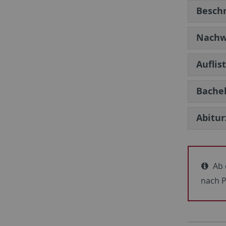
Beschr
Nachw
Auflis
Bachel
Abitur
Ab d
nach P