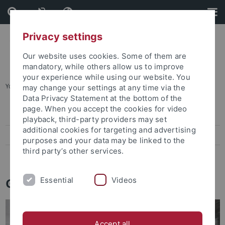
Skip
Skip
to
to
content
footer
Privacy settings
Our website uses cookies. Some of them are
mandatory, while others allow us to improve
your experience while using our website. You
You are here:
Startseite
...
Gleichstellung
may change your settings at any time via the
Data Privacy Statement at the bottom of the
page. When you accept the cookies for video
Gleichstellungsbeauftragte
playback, third-party providers may set
additional cookies for targeting and advertising
Team Equity
purposes and your data may be linked to the
third party’s other services.
Beauftragte für Chancengleichheit
Gleichstellung
Essential
Videos
Accept all