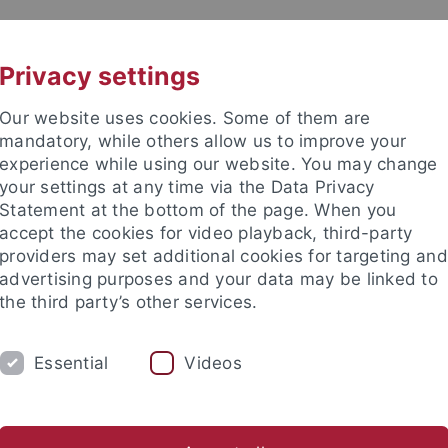
UNI A-Z
KONTAKT
Privacy settings
Our website uses cookies. Some of them are
mandatory, while others allow us to improve your
experience while using our website. You may change
your settings at any time via the Data Privacy
TUDIUM
Statement at the bottom of the page. When you
FORSCHUNG
EINRICHTUNGE
accept the cookies for video playback, third-party
providers may set additional cookies for targeting and
Zentren und Institute
Nachwuchsförderung
Kooperation
advertising purposes and your data may be linked to
the third party’s other services.
gsschwerpunkte
Sonderforschungsbereiche
SFB Andere Ästh
Essential
Videos
ristin Fenske