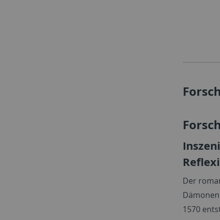
Forsc
Forsc
Inszen
Reflex
Der roman
Dämonenbe
1570 ents