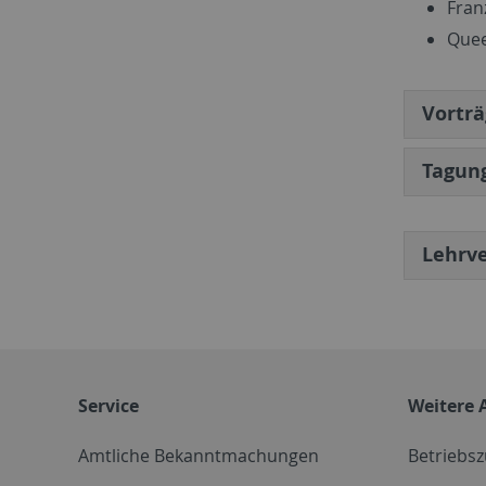
Fran
Quee
Vortr
Tagun
Lehrv
Service
Weitere 
Amtliche Bekanntmachungen
Betriebs