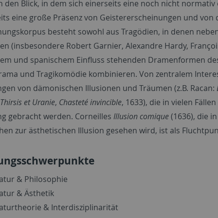
n den Blick, in dem sich einerseits eine noch nicht normativ
its eine große Präsenz von Geistererscheinungen und von d
ungskorpus besteht sowohl aus Tragödien, in denen neben
len (insbesondere Robert Garnier, Alexandre Hardy, François
chem und spanischem Einfluss stehenden Dramenformen des 
rama und Tragikomödie kombinieren. Von zentralem Interess
gen von dämonischen Illusionen und Träumen (z.B. Racan:
Thirsis et Uranie
,
Chasteté invincible
, 1633), die in vielen Fälle
g gebracht werden. Corneilles
Illusion comique
(1636), die i
en zur ästhetischen Illusion gesehen wird, ist als Fluchtpu
ungsschwerpunkte
ratur & Philosophie
ratur & Ästhetik
aturtheorie & Interdisziplinarität