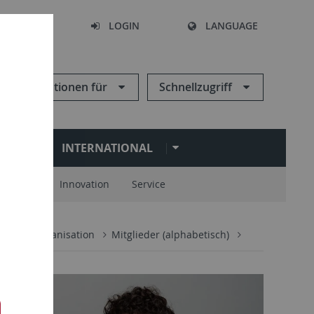
SEARCH
LOGIN
LANGUAGE
Informationen für
Schnellzugriff
N
INTERNATIONAL
spartner
Innovation
Service
etik
Organisation
Mitglieder (alphabetisch)