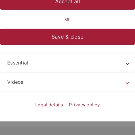
schaftliche Mitarbeiterin
Accept all
rphase)
or
Save & close
Essential
Videos
Legal details
Privacy policy
kt