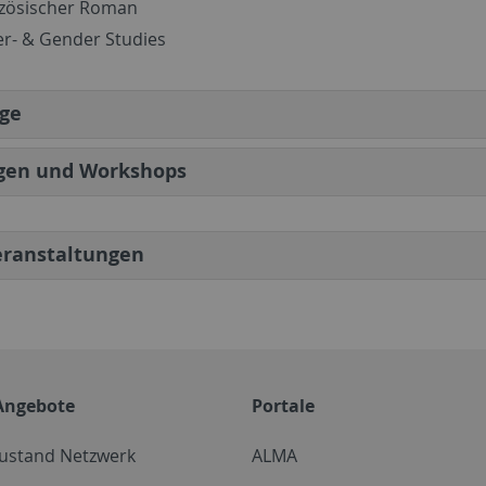
zösischer Roman
r- & Gender Studies
äge
gen und Workshops
eranstaltungen
Angebote
Portale
zustand Netzwerk
ALMA