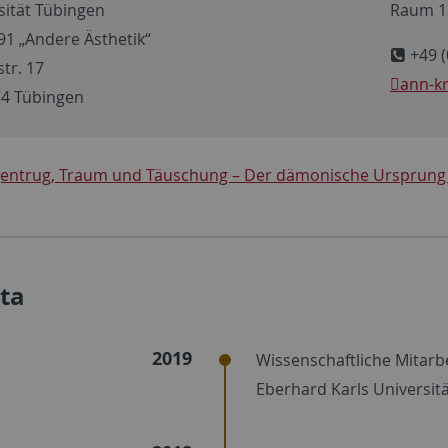
sität Tübingen
Raum 1
91 „Andere Ästhetik“
+49 (
tr. 17
ann-kr
4 Tübingen
gentrug, Traum und Täuschung – Der dämonische Ursprung d
ta
2019
Wissenschaftliche Mitarbe
Eberhard Karls Universit