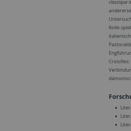
classique
i
andererse
Untersuch
Rolle spie
italienis
Pastorald
Engführun
Croisilles:
Verbindun
dämonisch
Forsch
Lite
Lite
Liter