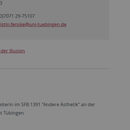
3
0)7071 29-75107
istin.fenske
@uni-tuebingen.de
er Illusion
iterin im SFB 1391 "Andere Ästhetik" an der
ät Tübingen