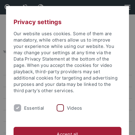
Skip
Skip
to
to
content
footer
Privacy settings
Our website uses cookies. Some of them are
mandatory, while others allow us to improve
your experience while using our website. You
You are here:
Startseite
...
Im Studium
may change your settings at any time via the
Data Privacy Statement at the bottom of the
page. When you accept the cookies for video
Zentrale Studienberatung
playback, third-party providers may set
additional cookies for targeting and advertising
Studienfachberatung
purposes and your data may be linked to the
third party’s other services.
Beratung für internationale Studierende
Lehramtsstudium
Essential
Videos
Studieren mit Beeinträchtigung
Schwierigkeiten im Studienverlauf
Accept all