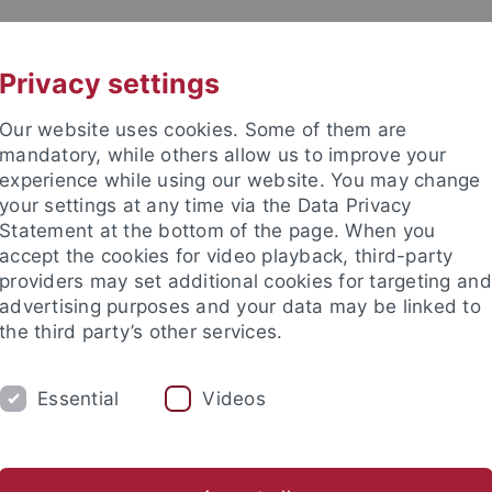
UNI A-Z
KONTAKT
Privacy settings
Our website uses cookies. Some of them are
mandatory, while others allow us to improve your
experience while using our website. You may change
your settings at any time via the Data Privacy
TUDIUM
Statement at the bottom of the page. When you
FORSCHUNG
EINRICHTUNGE
accept the cookies for video playback, third-party
providers may set additional cookies for targeting and
les und Publikationen
Campusleben
Im Dialog
Karriere
advertising purposes and your data may be linked to
the third party’s other services.
s und Publikationen
Newsletter Uni Tübingen aktuell
2023
Essential
Videos
tter Uni Tübingen aktuell Nr. 2/2023: Le