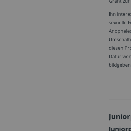
Grant
zur 
Ihn inter
sexuelle 
Anopheles 
Umschalte
diesen Pr
Dafür wen
bildgeben
Junio
Junior