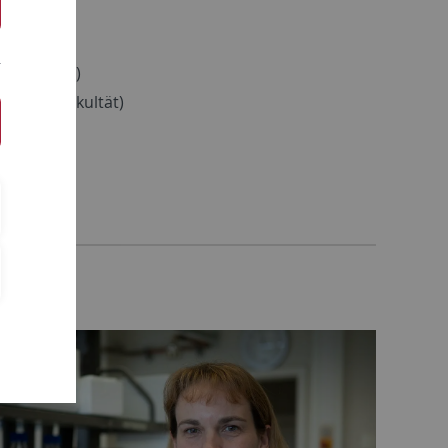
ingen
e Fakultät)
tliche Fakultät)