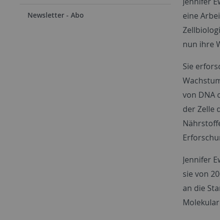
Jennifer E
eine Arbei
Newsletter - Abo
Zellbiolog
nun ihre 
Sie erfors
Wachstum 
von DNA 
der Zelle
Nährstoff
Erforschu
Jennifer E
sie von 2
an die Sta
Molekulare