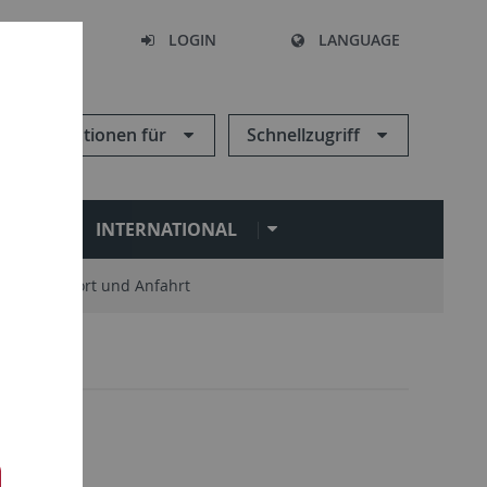
SEARCH
LOGIN
LANGUAGE
Informationen für
Schnellzugriff
N
INTERNATIONAL
Standort und Anfahrt
Leute
1
ute