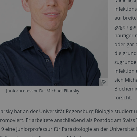
Infektion
auf breit
gegen gä
häufiger 
oder gar 
die grund
zugrunde
Infektion
sich Micha
Biochemie
Juniorprofessor Dr. Michael Filarsky
forscht.
larsky hat an der Universität Regensburg Biologie studiert 
promoviert. Er arbeitete anschließend als Postdoc am
Swiss 
19 eine Juniorprofessur für Parasitologie an der Universitä