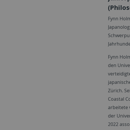
(Philo
Fynn Holm
Japanolog
Schwerpunk
Jahrhunde
Fynn Holm
den Univer
verteidigt
japanisch
Zürich. Se
Coastal C
arbeitete 
der Unive
2022 assoz