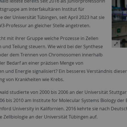
wald leitete bereits seit 2016 als Juniorprofessorin
tsgruppe am Interfakultären Institut für
ie der Universität Tübingen, seit April 2023 hat sie
W3-Professur an gleicher Stelle angetreten.
cht mit ihrer Gruppe welche Prozesse in Zellen
und Teilung steuern. Wie wird bei der Synthese
oder dem Trennen von Chromosomen innerhalb
 der Bedarf an einer präzisen Menge von
en und Energie signalisiert? Ein besseres Verständnis diese
ng von Krankheiten wie Krebs.
wald studierte von 2000 bis 2006 an der Universität Stuttgar
006 bis 2010 am Institute for Molecular Systems Biology der
nford University in Kalifornien. 2016 kehrte sie nach Deuts
 Zellbiologie an der Universität Tübingen auf.