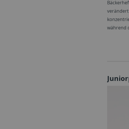
Bäckerhef
verändert
konzentrie
während d
Junior