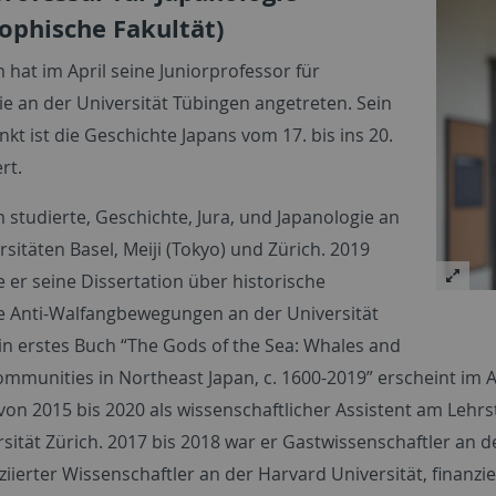
sophische Fakultät)
 hat im April seine Juniorprofessor für
ie an der Universität Tübingen angetreten. Sein
t ist die Geschichte Japans vom 17. bis ins 20.
rt.
 studierte, Geschichte, Jura, und Japanologie an
sitäten Basel, Meiji (Tokyo) und Zürich. 2019
e er seine Dissertation über historische
e Anti-Walfangbewegungen an der Universität
in erstes Buch “
The Gods of the Sea: Whales and
ommunities in Northeast Japan, c. 1600-2019
” erscheint im 
von 2015 bis 2020 als wissenschaftlicher Assistent am Lehrs
rsität Zürich. 2017 bis 2018 war er Gastwissenschaftler an 
iierter Wissenschaftler an der Harvard Universität, finanzie