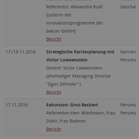
Referentin: Alexandra Rudl
Geschäft
(Leiterin der
Innovationsprogramme der
bwcon GmbH)
Bericht
17./18.11.2016
Strategische Karrierplanung mit
Karriere
Victor Loewenstein
Personal
Dozent: Victor Loewenstein
(ehemaliger Managing Director
"Egon Zehnder")
Bericht
17.11.2016
Exkursion: Groz-Beckert
Persona
Referenten:Herr Wiedmann, Frau
Personal
Stöhr, Fraz Bodmer
Bericht