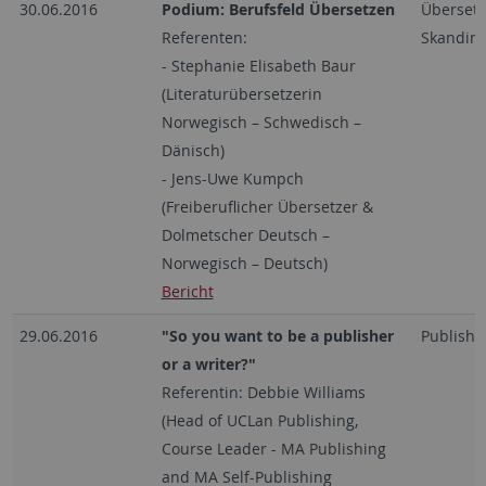
30.06.2016
Podium: Berufsfeld Übersetzen
Übersetz
Referenten:
Skandinav
- Stephanie Elisabeth Baur
(Literaturübersetzerin
Norwegisch – Schwedisch –
Dänisch)
- Jens-Uwe Kumpch
(Freiberuflicher Übersetzer &
Dolmetscher Deutsch –
Norwegisch – Deutsch)
Bericht
29.06.2016
"So you want to be a publisher
Publishi
or a writer?"
Referentin: Debbie Williams
(Head of UCLan Publishing,
Course Leader - MA Publishing
and MA Self-Publishing