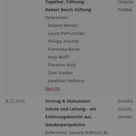
Together, Führung:
Hospitan
Robert Bosch Stiftung
Praktiku
Referenten:
- Roland Bender
- Laura Pietruschka
- Philipp Knichel
- Franziska Bauer
- Anja Wolff
- Florence Wild
- Zore Sredan
- Jonathan Hallama
Bericht
8.12.2016
Vortrag & Diskussion:
Erziehun
Schule und Leitung – ein
Schule, L
Erfahrungsbericht aus
Gender
Genderperspektive
Referentin: Sandra Fröhlich, M.