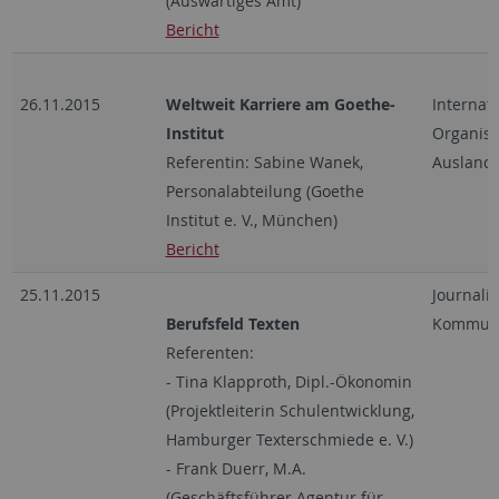
(Auswärtiges Amt)
Bericht
26.11.2015
Weltweit Karriere am Goethe-
Internat
Institut
Organisa
Referentin: Sabine Wanek,
Ausland
Personalabteilung (Goethe
Institut e. V., München)
Bericht
25.11.2015
Journali
Berufsfeld Texten
Kommuni
Referenten:
- Tina Klapproth, Dipl.-Ökonomin
(Projektleiterin Schulentwicklung,
Hamburger Texterschmiede e. V.)
- Frank Duerr, M.A.
(Geschäftsführer Agentur für