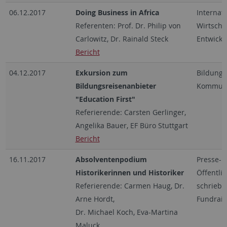
06.12.2017
Doing Business in Africa
Internat
Referenten: Prof. Dr. Philip von
Wirtscha
Carlowitz, Dr. Rainald Steck
Entwick
Bericht
04.12.2017
Exkursion zum
Bildung,
Bildungsreisenanbieter
Kommuni
"Education First"
Referierende: Carsten Gerlinger,
Angelika Bauer, EF Büro Stuttgart
Bericht
16.11.2017
Absolventenpodium
Presse- 
Historikerinnen und Historiker
Öffentlic
Referierende: Carmen Haug, Dr.
schriebe
Arne Hordt,
Fundrais
Dr. Michael Koch, Eva-Martina
Maluck