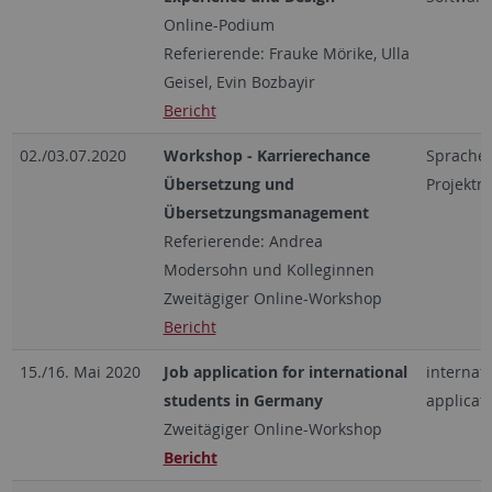
Online-Podium
Referierende: Frauke Mörike, Ulla
Geisel, Evin Bozbayir
Bericht
02./03.07.2020
Workshop - Karrierechance
Sprachen
Übersetzung und
Projekt
Übersetzungsmanagement
Referierende: Andrea
Modersohn und Kolleginnen
Zweitägiger Online-Workshop
Bericht
15./16. Mai 2020
Job application for international
internati
students in Germany
applicat
Zweitägiger Online-Workshop
Bericht