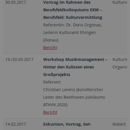
30.05.2017
Vortrag im Rahmen des
Kulturve
Berufsfeldkolloquiums EKW –
Berufsfeld: Kulturvermittlung
Referentin: Dr. Doris Orgonas,
Leiterin Kulturamt Ehingen
(Donau)
Bericht
19./20.05.2017
Workshop Musikmanagement
–
Kulturma
Hinter den Kulissen eines
Organisa
Großprojekts
Referent:
Christian Lorenz (künstlericher
Leiter des Beethoven-Jubiläums
BTHVN 2020
)
Bericht
14.02.2017
Exkursion, Vortrag, Get-
Robert B