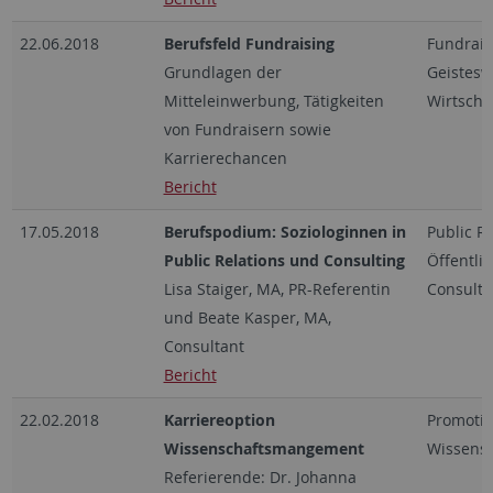
22.06.2018
Berufsfeld Fundraising
Fundrais
Grundlagen der
Geistesw
Mitteleinwerbung, Tätigkeiten
Wirtscha
von Fundraisern sowie
Karrierechancen
Bericht
17.05.2018
Berufspodium: Soziologinnen in
Public Re
Public Relations und Consulting
Öffentlic
Lisa Staiger, MA, PR-Referentin
Consultin
und Beate Kasper, MA,
Consultant
Bericht
22.02.2018
Karriereoption
Promotio
Wissenschaftsmangement
Wissens
Referierende: Dr. Johanna