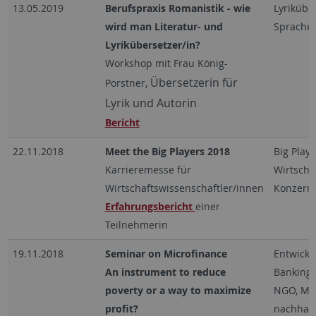
13.05.2019
Berufspraxis Romanistik - wie
Lyrikübe
wird man Literatur- und
Sprache
Lyrikübersetzer/in?
Workshop mit Frau König-
Übersetzerin für
Porstner,
Lyrik und Autorin
Bericht
22.11.2018
Meet the Big Players 2018
Big Playe
Karrieremesse für
Wirtscha
Wirtschaftswissenschaftler/innen
Konzern
Erfahrungsbericht
einer
Teilnehmerin
19.11.2018
Seminar on Microfinance
Entwick
An instrument to reduce
Banking,
poverty or a way to maximize
NGO, Mic
profit?
nachhalt