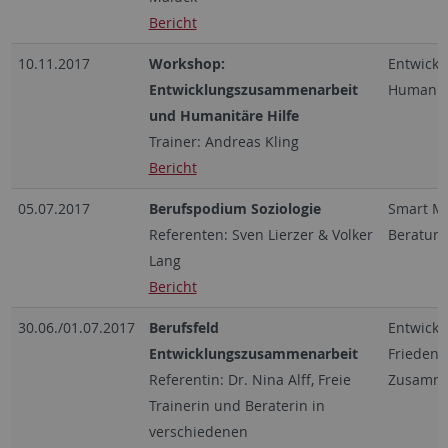
Bericht
10.11.2017
Workshop:
Entwick
Entwicklungszusammenarbeit
Humanitä
und Humanitäre Hilfe
Trainer: Andreas Kling
Bericht
05.07.2017
Berufspodium Soziologie
Smart Mob
Referenten: Sven Lierzer & Volker
Beratung
Lang
Bericht
30.06./01.07.2017
Berufsfeld
Entwick
Entwicklungszusammenarbeit
Friedensa
Referentin: Dr. Nina Alff, Freie
Zusamme
Trainerin und Beraterin in
verschiedenen