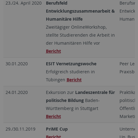
23./24. April 2020
Berufsfeld
Berufswe
Entwicklungszusammenarbeit &
Entwick
Humanitäre Hilfe
Humanitä
Zweitägiger OnlineWorkshop,
stellte Studierenden die Arbeit in
der Humanitären Hilfe vor
Bericht
30.01.2020
ESIT Vernetzungswoche
Peer Lea
Erfolgreich studieren in
Praxisbe
Tübingen
Bericht
24.01.2020
Exkursion zur
Landeszentrale für
Praktika,
politische Bildung
Baden-
politisch
Württemberg in Stuttgart
Öffentlic
Bericht
Marketin
29./30.11.2019
PriME Cup
Unterneh
Bericht
Up, Busi