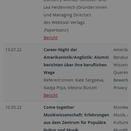
Lea Heidenreich (Gründer:innen
und Managing Directors
des Webtoon Verlags
,Papertoons‘)
Bericht
13.07.22
Career-Night der
Amerikani
Amerikanistik/Anglistik: Alumni
Beratung
berichten über ihre beruflichen
Wissens
Wege
Quereinst
Referent:innen: Kate Sergeeva,
Bewerbun
Nadja Prpa, Viktoria Bunzel
Privacy 
Bericht
10.05.22
Come together
Musikwis
Musikwissenschaft: Erfahrungen
Musik, Ar
aus dem Zentrum für Populäre
Kulturwi
Kultur und Musik
Musikfo