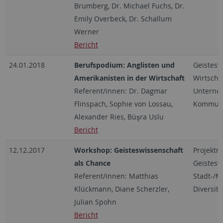
Brumberg, Dr. Michael Fuchs, Dr.
Emily Overbeck, Dr. Schallum
Werner
Bericht
24.01.2018
Berufspodium: Anglisten und
Geistesw
Amerikanisten in der Wirtschaft
Wirtschaf
Referent/innen: Dr. Dagmar
Unterne
Flinspach, Sophie von Lossau,
Kommuni
Alexander Ries, Büşra Uslu
Bericht
12.12.2017
Workshop: Geisteswissenschaft
Projekt
als Chance
Geistesw
Referent/innen: Matthias
Stadt-/M
Klückmann, Diane Scherzler,
Diversity
Julian Spohn
Bericht