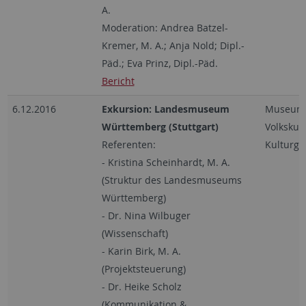
A.
Moderation: Andrea Batzel-
Kremer, M. A.; Anja Nold; Dipl.-
Päd.; Eva Prinz, Dipl.-Päd.
Bericht
6.12.2016
Exkursion: Landesmuseum
Museum, 
Württemberg (Stuttgart)
Volkskun
Referenten:
Kulturge
- Kristina Scheinhardt, M. A.
(Struktur des Landesmuseums
Württemberg)
- Dr. Nina Wilbuger
(Wissenschaft)
- Karin Birk, M. A.
(Projektsteuerung)
- Dr. Heike Scholz
(Kommunikation &