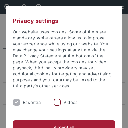
Skip
Skip
to
to
content
footer
Privacy settings
Our website uses cookies. Some of them are
mandatory, while others allow us to improve
your experience while using our website. You
You are here:
Startseite
...
Veranstaltungsberichte
may change your settings at any time via the
Data Privacy Statement at the bottom of the
page. When you accept the cookies for video
Beratung zum Berufseinstieg
playback, third-party providers may set
additional cookies for targeting and advertising
Career Service Chatbot
purposes and your data may be linked to the
third party’s other services.
Web-Seminare
Workshops
Essential
Videos
Angebote für internationale Studierende
Praktikum und Praxiserfahrung
Accept all