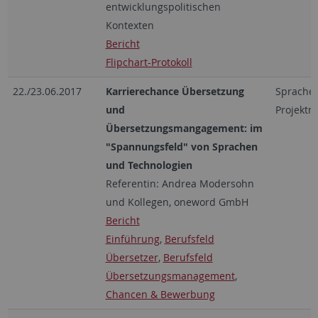
entwicklungspolitischen
Kontexten
Bericht
Flipchart-Protokoll
22./23.06.2017
Karrierechance Übersetzung
Sprachen
und
Projekt
Übersetzungsmangagement: im
"Spannungsfeld" von Sprachen
und Technologien
Referentin: Andrea Modersohn
und Kollegen, oneword GmbH
Bericht
Einführung
,
Berufsfeld
Übersetzer
,
Berufsfeld
Übersetzungsmanagement
,
Chancen & Bewerbung