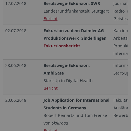
12.07.2018
Berufswege-Exkursion: SWR
Journali
Landesrundfunkanstalt, Stuttgart
Radio, Re
Bericht
Geistesw
02.07.2018
Exkursion zu dem Daimler AG
Karrierec
Produktionswerk Sindelfingen
Arbeitsb
Exkursionsbericht
Produkti
Internat
28.06.2018
Berufswege-Exkursion:
Informat
AmbiGate
Start-Up
Start-Up in Digital Health
Bericht
23.06.2018
Job Application for International
Fakultät
Students in Germany
Ausländi
Robert Reinartz und Tom Frense
Bewerbu
von
Skillroad
Bericht