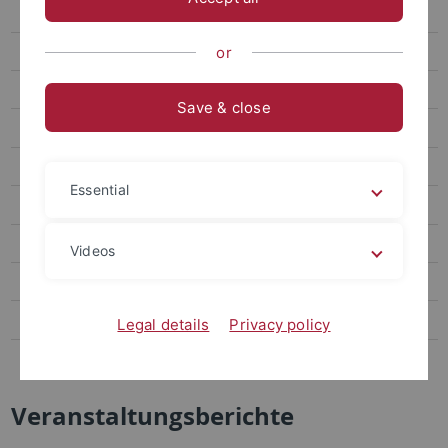
Praxisportal - Job- und Praktikumsbörse
Berufswege - Berufsfelder
or
Screencasts - Berufsfelder
Save & close
Alumni-Interviews
Veranstaltungsberichte
Essential
Förderprogramme
Downloadbereich für Lehrende
Videos
Unternehmenskontakte
Angebote für Alumni
Legal details
Privacy policy
Kontakt
Veranstaltungsberichte