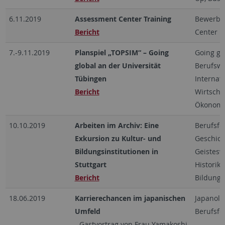
6.11.2019
Assessment Center Training
Bewerbu
Bericht
Center
7.-9.11.2019
Planspiel „TOPSIM“ – Going
Going gl
global an der Universität
Berufswe
Tübingen
Internati
Bericht
Wirtscha
Ökonomi
10.10.2019
Arbeiten im Archiv: Eine
Berufsfel
Exkursion zu Kultur- und
Geschich
Bildungsinstitutionen in
Geistesw
Stuttgart
Historike
Bericht
Bildung
18.06.2019
Karrierechancen im japanischen
Japanolo
Umfeld
Berufsfe
- Gastvortrag von Frau Yamakoshi