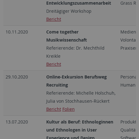
Entwicklungszusammenarbeit
Grass Ro
Dreitägiger Workshop
Bericht
10.11.2020
Come together
Mediend
Musikwissenschaft
Volontar
Referierende: Dr. Mechthild
Praxiser
Kreikle
Bericht
29.10.2020
Online-Exkursion Berufsweg
Personal
Recruiting
Human Re
Referierende: Michelle Holschuh,
Julia von Stochhausen-Rückert
Bericht
Folien
13.07.2020
Kultur als Beruf: Ethnologinnen
Produktd
und Ethnologen in User
Qualitä
Experience und Design
Software