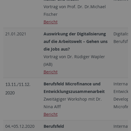
Vortrag von Prof. Dr. Dr.Michael
Fischer
Bericht
21.01.2021
Auswirkung der Digitalisierung
Digitalis
auf die Arbeitswelt – Gehen uns
Berufsfe
die Jobs aus?
Vortrag von Dr. Rüdiger Wapler
(IAB)
Bericht
Berufsfeld Microfinance und
Internati
13.11./11.12.
Entwicklungszusammenarbeit
Entwick
2020
Zweitägiger Workshop mit Dr.
Developm
Nina Alff
Microfin
Bericht
04.+05.12.2020
Berufsfeld
Internati