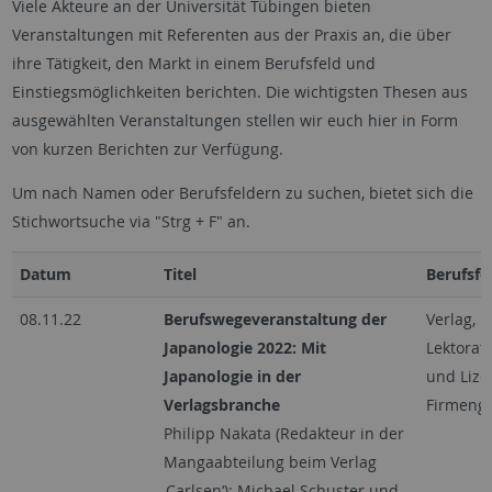
Viele Akteure an der Universität Tübingen bieten
Veranstaltungen mit Referenten aus der Praxis an, die über
ihre Tätigkeit, den Markt in einem Berufsfeld und
Einstiegsmöglichkeiten berichten. Die wichtigsten Thesen aus
ausgewählten Veranstaltungen stellen wir euch hier in Form
von kurzen Berichten zur Verfügung.
Um nach Namen oder Berufsfeldern zu suchen, bietet sich die
Stichwortsuche via "Strg + F" an.
Datum
Titel
Berufsfe
08.11.22
Berufswegeveranstaltung der
Verlag, 
Japanologie 2022: Mit
Lektorat,
Japanologie in der
und Lize
Verlagsbranche
Firmeng
Philipp Nakata (Redakteur in der
Mangaabteilung beim Verlag
,Carlsen‘); Michael Schuster und