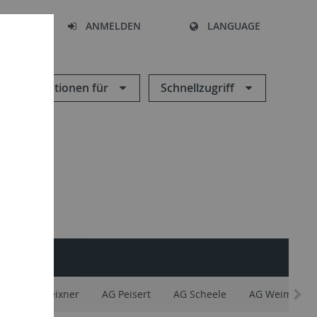
HEN
ANMELDEN
LANGUAGE
Informationen für
Schnellzugriff
INTERN
y
AG Meixner
AG Peisert
AG Scheele
AG Weimar