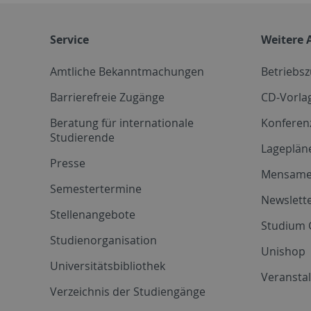
Service
Weitere 
Amtliche Bekanntmachungen
Betriebs
Barrierefreie Zugänge
CD-Vorla
Beratung für internationale
Konferen
Studierende
Lageplän
Presse
Mensam
Semestertermine
Newslette
Stellenangebote
Studium 
Studienorganisation
Unishop
Universitätsbibliothek
Veransta
Verzeichnis der Studiengänge