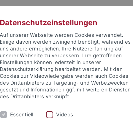
RACHE
UNI A-Z
KONTAKT
SUC
Datenschutzeinstellungen
Auf unserer Webseite werden Cookies verwendet.
Einige davon werden zwingend benötigt, während es
uns andere ermöglichen, Ihre Nutzererfahrung auf
unserer Webseite zu verbessern. Ihre getroffenen
Einstellungen können jederzeit in unserer
akultät
Datenschutzerklärung bearbeitet werden. Mit den
he und Theoretische Chemie
Cookies zur Videowiedergabe werden auch Cookies
des Drittanbieters zu Targeting- und Werbezwecken
gesetzt und Informationen ggf. mit weiteren Diensten
des Drittanbieters verknüpft.
M
FORSCHUNG
ARBEITSKREISE
Essentiell
Videos
AG Fink
AG Gauglitz
AG Huhn
AG Lauth
AG Ma