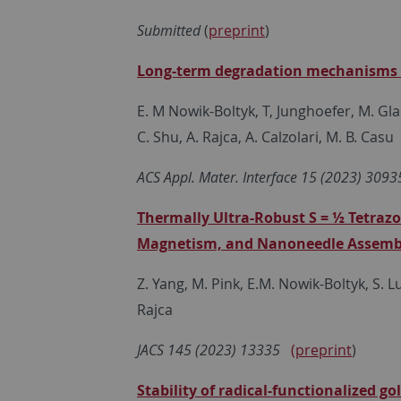
Submitted
(
preprint
)
Long-term degradation mechanisms i
E. M Nowik-Boltyk, T, Junghoefer, M. Gla
C. Shu, A. Rajca, A. Calzolari, M. B. Casu
ACS Appl. Mater. Interface 15 (2023)
3093
Thermally Ultra-Robust S = ½ Tetrazol
Magnetism, and Nanoneedle Assembli
Z. Yang, M. Pink, E.M. Nowik-Boltyk, S. Lu,
Rajca
JACS 145 (2023)
13335
(preprint
)
Stability of radical-functionalized g