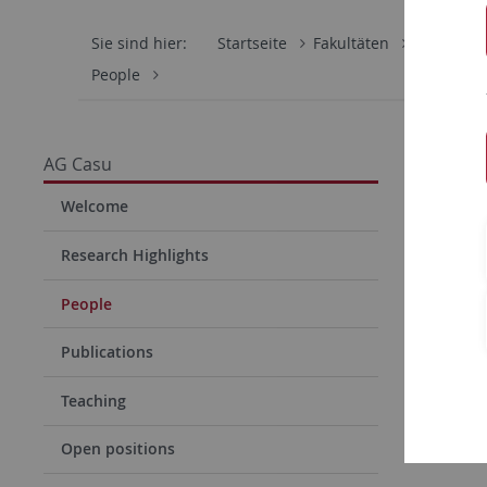
Sie sind hier:
Startseite
Fakultäten
Mathemati
People
AG Casu
Welcome
Research Highlights
People
Publications
Teaching
Open positions