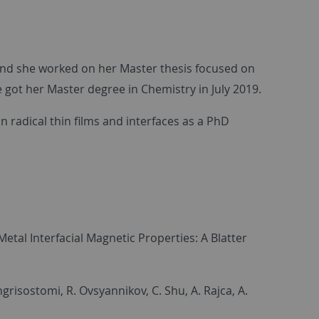
and she worked on her Master thesis focused on
e got her Master degree in Chemistry in July 2019.
n radical thin films and interfaces as a PhD
etal Interfacial Magnetic Properties: A Blatter
ngrisostomi, R. Ovsyannikov, C. Shu, A. Rajca, A.