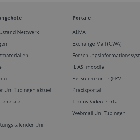
Angebote
Portale
zustand Netzwerk
ALMA
gen
Exchange Mail (OWA)
zmaterialien
Forschungsinformationssyst
e
ILIAS, moodle
enü
Personensuche (EPV)
r Uni Tübingen aktuell
Praxisportal
Generale
Timms Video Portal
Webmail Uni Tübingen
ltungskalender Uni