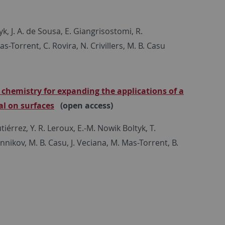
k, J. A. de Sousa, E. Giangrisostomi, R.
s-Torrent, C. Rovira, N. Crivillers, M. B. Casu
 chemistry for expanding the applications of a
al on surfaces
(open access)
tiérrez, Y. R. Leroux, E.-M. Nowik Boltyk, T.
nikov, M. B. Casu, J. Veciana, M. Mas-Torrent, B.