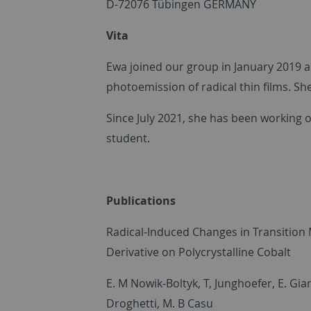
D-72076 Tübingen GERMANY
Vita
Ewa joined our group in January 2019 
photoemission of radical thin films. Sh
Since July 2021, she has been working o
student.
Publications
Radical-Induced Changes in Transition M
Derivative on Polycrystalline Cobalt
E. M Nowik-Boltyk, T, Junghoefer, E. Gia
Droghetti, M. B Casu