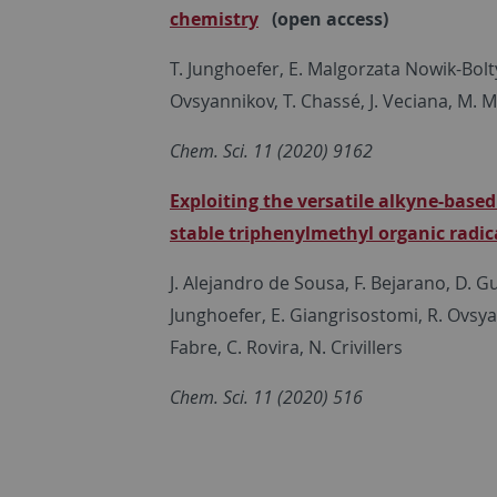
chemistry
(open access)
T. Junghoefer, E. Malgorzata Nowik-Bolty
Ovsyannikov, T. Chassé, J. Veciana, M. Ma
Chem. Sci. 11 (2020) 9162
Exploiting the versatile alkyne-based
stable triphenylmethyl organic radic
J. Alejandro de Sousa, F. Bejarano, D. Gu
Junghoefer, E. Giangrisostomi, R. Ovsyan
Fabre, C. Rovira, N. Crivillers
Chem. Sci. 11 (2020) 516