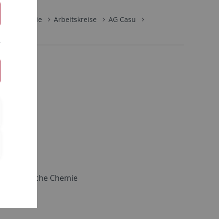
ische Chemie
Arbeitskreise
AG Casu
d Theoretische Chemie