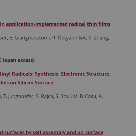
n application-implemented radical thin films
ser, E. Giangrisostomi, R. Ovsyannikov, S. Zhang,
5
(open access)
inyl Radicals: Synthesis, Electronic Structure,
es on Silicon Surface.
 T. Junghoefer, S. Rajca, S. Stoll, M. B. Casu, A.
old surfaces by self-assembly and on-surface