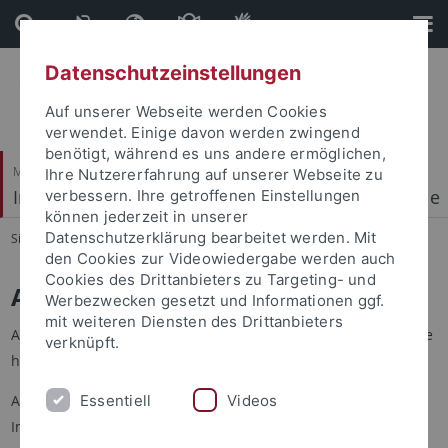
Direkt
Direkt
zum
zur
Inhalt
Fußleiste
Datenschutzeinstellungen
Auf unserer Webseite werden Cookies
verwendet. Einige davon werden zwingend
benötigt, während es uns andere ermöglichen,
Mathematisch-Naturwissenschaftliche Fakultät
Ihre Nutzererfahrung auf unserer Webseite zu
Institut für Physikalische und Theoretische Chemie
verbessern. Ihre getroffenen Einstellungen
können jederzeit in unserer
Datenschutzerklärung bearbeitet werden. Mit
Sie sind hier:
Startseite
...
Allgemein
den Cookies zur Videowiedergabe werden auch
Cookies des Drittanbieters zu Targeting- und
Allgemeine Informationen
Werbezwecken gesetzt und Informationen ggf.
mit weiteren Diensten des Drittanbieters
Allgemeine Informationen zum Studium der Chemie finden Sie
verknüpft.
hier.
Essentiell
Videos
Auf dieser Seite finden Sie spezielle Informationen des
Institutes, z.B.