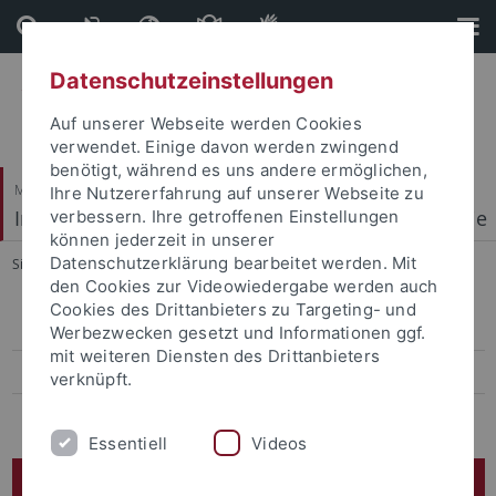
Direkt
Direkt
zum
zur
Inhalt
Fußleiste
Datenschutzeinstellungen
Auf unserer Webseite werden Cookies
verwendet. Einige davon werden zwingend
benötigt, während es uns andere ermöglichen,
Mathematisch-Naturwissenschaftliche Fakultät
Ihre Nutzererfahrung auf unserer Webseite zu
Institut für Physikalische und Theoretische Chemie
verbessern. Ihre getroffenen Einstellungen
können jederzeit in unserer
Datenschutzerklärung bearbeitet werden. Mit
Sie sind hier:
Startseite
...
AG Lauth
den Cookies zur Videowiedergabe werden auch
Cookies des Drittanbieters zu Targeting- und
Gruppenmitglieder
Werbezwecken gesetzt und Informationen ggf.
mit weiteren Diensten des Drittanbieters
Poster Gallery
verknüpft.
Publications
Essentiell
Videos
AG Lauth