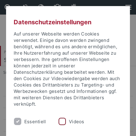
Direkt
Direkt
zum
zur
Inhalt
Fußleiste
Datenschutzeinstellungen
Auf unserer Webseite werden Cookies
verwendet. Einige davon werden zwingend
benötigt, während es uns andere ermöglichen,
Philosophische Fakultät
Ihre Nutzererfahrung auf unserer Webseite zu
Sinologie
verbessern. Ihre getroffenen Einstellungen
können jederzeit in unserer
Datenschutzerklärung bearbeitet werden. Mit
Sie sind hier:
Startseite
...
Bisherige Lehrveranstaltungen
den Cookies zur Videowiedergabe werden auch
Cookies des Drittanbieters zu Targeting- und
Veranstaltungen
Werbezwecken gesetzt und Informationen ggf.
mit weiteren Diensten des Drittanbieters
Aktuelles
verknüpft.
ERCCT
Essentiell
Videos
Forschung