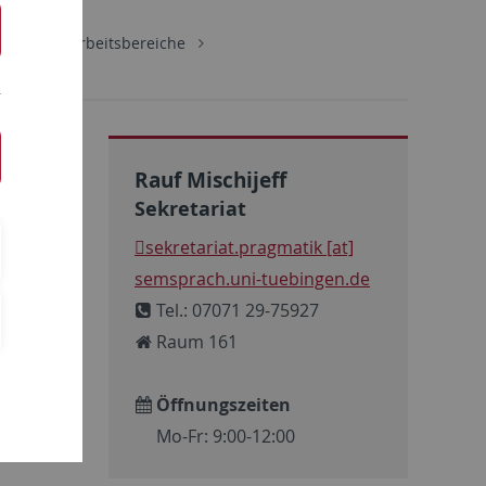
schaft
Arbeitsbereiche
Rauf Mischijeff
Sekretariat
sekretariat.pragmatik [at]
semsprach.uni-tuebingen.de
Tel.: 07071 29-75927
Raum 161
Öffnungszeiten
of.
Mo-Fr: 9:00-12:00