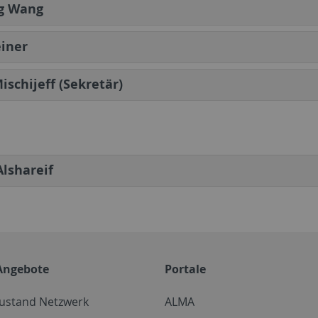
g Wang
einer
ischijeff (Sekretär)
lshareif
Angebote
Portale
zustand Netzwerk
ALMA