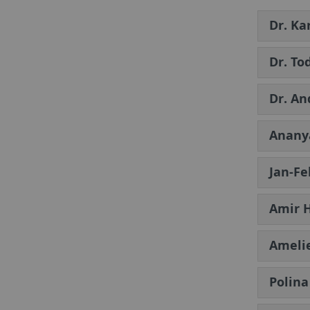
Dr. Ka
Dr. To
Dr. An
Anany
Jan-Fe
Amir 
Ameli
Polina