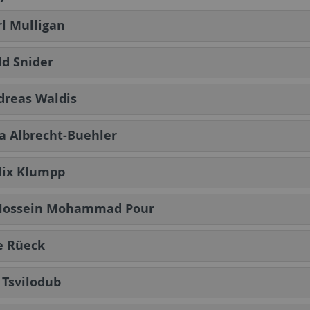
rl Mulligan
dd Snider
dreas Waldis
a Albrecht-Buehler
lix Klumpp
Hossein Mohammad Pour
e Rüeck
 Tsvilodub