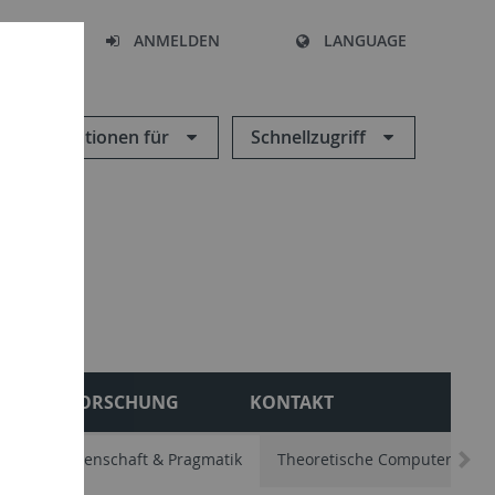
HEN
ANMELDEN
LANGUAGE
Informationen für
Schnellzugriff
FORSCHUNG
KONTAKT
. Sprachwissenschaft & Pragmatik
Theoretische Computerlingui