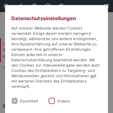
Direkt
Direkt
zum
zur
Inhalt
Fußleiste
Datenschutzeinstellungen
Auf unserer Webseite werden Cookies
verwendet. Einige davon werden zwingend
benötigt, während es uns andere ermöglichen,
Evangelisch-Theologische Fakultät
Ihre Nutzererfahrung auf unserer Webseite zu
Evangelisches Institut für Berufsorientierte
verbessern. Ihre getroffenen Einstellungen
können jederzeit in unserer
Religionspädagogik (EIBOR)
Datenschutzerklärung bearbeitet werden. Mit
den Cookies zur Videowiedergabe werden auch
Sie sind hier:
Startseite
...
Glaube im BRU
Cookies des Drittanbieters zu Targeting- und
Werbezwecken gesetzt und Informationen ggf.
mit weiteren Diensten des Drittanbieters
Glaube im BRU
verknüpft.
Berufsbezug im BRU
Essentiell
Videos
Glaube im BRU