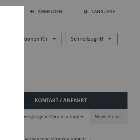
HEN
ANMELDEN
LANGUAGE
Informationen für
Schnellzugriff
EKTE
KONTAKT / ANFAHRT
 Future
Vergangene Veranstaltungen
News Archiv
d Events
Vergangene Veranstaltungen