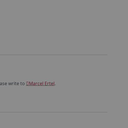
ease write to
Marcel Ertel
.