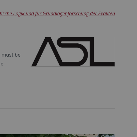
ische Logik und für Grundlagenforschung der Exakten
s must be
he