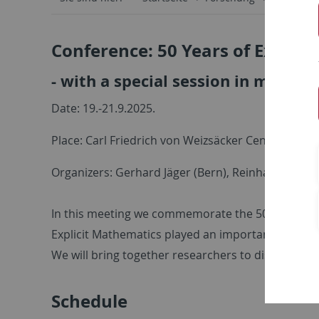
Conference: 50 Years of Explic
- with a special session in memor
Date: 19.-21.9.2025.
Place: Carl Friedrich von Weizsäcker Center, Univ
Organizers: Gerhard Jäger (Bern), Reinhard Kahle 
In this meeting we
commemorate
the
50th
annive
Explicit Mathematics played an important role in
We will bring together researchers to discuss the
Schedule