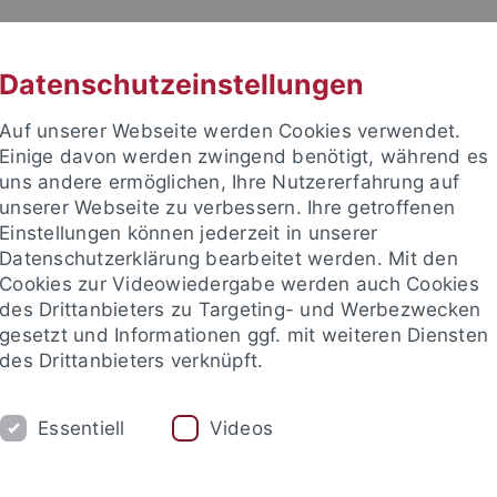
RACHE
UNI A-Z
KONTAKT
SUC
Datenschutzeinstellungen
Auf unserer Webseite werden Cookies verwendet.
Einige davon werden zwingend benötigt, während es
uns andere ermöglichen, Ihre Nutzererfahrung auf
unserer Webseite zu verbessern. Ihre getroffenen
säcker-Zentrum
Einstellungen können jederzeit in unserer
Datenschutzerklärung bearbeitet werden. Mit den
Cookies zur Videowiedergabe werden auch Cookies
des Drittanbieters zu Targeting- und Werbezwecken
gesetzt und Informationen ggf. mit weiteren Diensten
WS UND EVENTS
PUBLIKATIONEN
PROJ
des Drittanbieters verknüpft.
of Computer Science Seminar
Online-Kolloquium Fast Forward
Essentiell
Videos
nd Institute
Carl Friedrich von Weizsäcker-Zentrum
News un